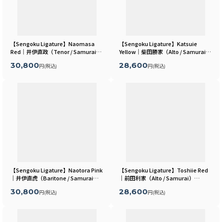
【Sengoku Ligature】Naomasa
【Sengoku Ligature】Katsuie
Red｜井伊直政（Tenor / Samurai）
Yellow｜柴田勝家（Alto / Samurai）
[
MLSR10T
]
[
MLSR02A
]
30,800
28,600
円
(税込)
円
(税込)
【Sengoku Ligature】Naotora Pink
【Sengoku Ligature】Toshiie Red
｜井伊直虎（Baritone / Samurai）
｜前田利家（Alto / Samurai）
[
MLSR07B
]
[
MLSR04A
]
30,800
28,600
円
(税込)
円
(税込)