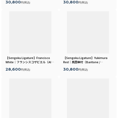
30,800
30,800
円
(税込)
円
(税込)
【Sengoku Ligature】Francisco
【Sengoku Ligature】Yukimura
White｜フランシスコザビエル（Alto
Red｜真田幸村（Baritone /
/ Samurai）
[
MLSR26A
]
Samurai）
[
MLSR09B
]
28,600
30,800
円
(税込)
円
(税込)