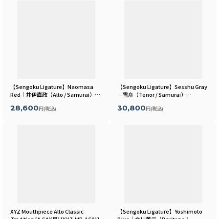
【Sengoku Ligature】Naomasa
【Sengoku Ligature】Sesshu Gray
Red｜井伊直政（Alto / Samurai）
｜雪舟（Tenor / Samurai）
[
MLSR10A
]
[
MLSR25T
]
28,600
30,800
円
(税込)
円
(税込)
XYZ Mouthpiece Alto Classic
【Sengoku Ligature】Yoshimoto