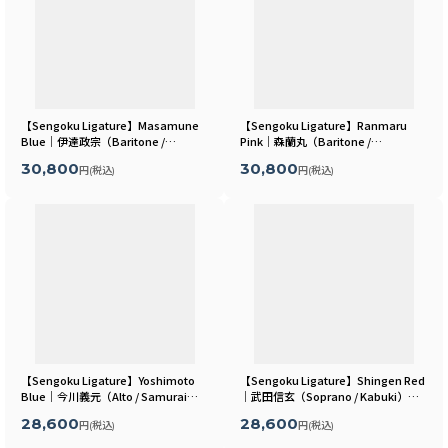
【Sengoku Ligature】Masamune
【Sengoku Ligature】Ranmaru
Blue｜伊達政宗（Baritone /
Pink｜森蘭丸（Baritone /
Samurai）
[
MLSR16B
]
Samurai）
[
MLSR06B
]
30,800
30,800
円
(税込)
円
(税込)
【Sengoku Ligature】Yoshimoto
【Sengoku Ligature】Shingen Red
Blue｜今川義元（Alto / Samurai）
｜武田信玄（Soprano / Kabuki）
[
MLSR17A
]
[
MLSR05S
]
28,600
28,600
円
(税込)
円
(税込)