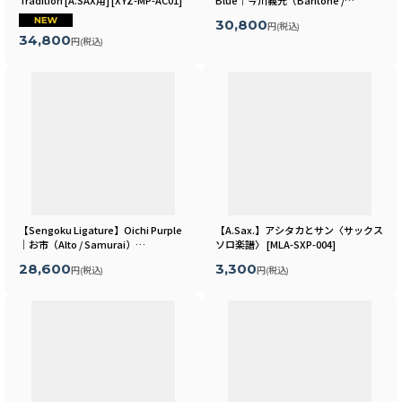
Tradition [A.SAX用]
[
XYZ-MP-AC01
]
Blue｜今川義元（Baritone /
Samurai）
[
MLSR17B
]
30,800
円
(税込)
34,800
円
(税込)
【Sengoku Ligature】Oichi Purple
【A.Sax.】アシタカとサン〈サックス
｜お市（Alto / Samurai）
ソロ楽譜〉
[
MLA-SXP-004
]
[
MLSR11A
]
28,600
3,300
円
(税込)
円
(税込)