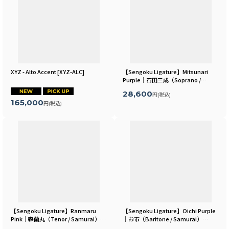
XYZ - Alto Accent
[
XYZ-ALC
]
【Sengoku Ligature】Mitsunari
Purple｜石田三成（Soprano /
Kabuki）
[
MLSR13S
]
28,600
円
(税込)
165,000
円
(税込)
【Sengoku Ligature】Ranmaru
【Sengoku Ligature】Oichi Purple
Pink｜森蘭丸（Tenor / Samurai）
｜お市（Baritone / Samurai）
[
MLSR06T
]
[
MLSR11B
]