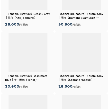
【Sengoku Ligature】Sesshu Gray
【Sengoku Ligature】Sesshu Gray
｜雪舟（Alto / Samurai）
｜雪舟（Baritone / Samurai）
[
MLSR25A
]
[
MLSR25B
]
28,600
30,800
円
(税込)
円
(税込)
【Sengoku Ligature】Yoshimoto
【Sengoku Ligature】Sesshu Gray
Blue｜今川義元（Tenor /
｜雪舟（Soprano / Kabuki）
Samurai）
[
MLSR17T
]
[
MLSR25S
]
30,800
28,600
円
(税込)
円
(税込)