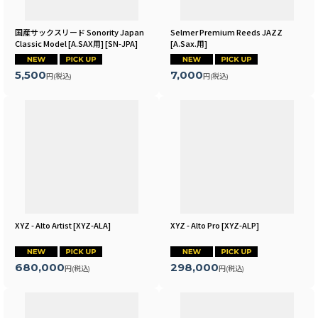
国産サックスリード Sonority Japan
Selmer Premium Reeds JAZZ
Classic Model [A.SAX用]
[
SN-JPA
]
[A.Sax.用]
5,500
7,000
円
(税込)
円
(税込)
XYZ - Alto Artist
[
XYZ-ALA
]
XYZ - Alto Pro
[
XYZ-ALP
]
680,000
298,000
円
(税込)
円
(税込)