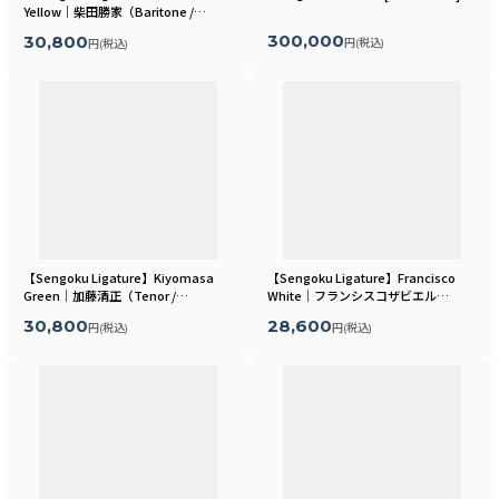
Yellow｜柴田勝家（Baritone /
Samurai）
[
MLSR02B
]
300,000
30,800
円
(税込)
円
(税込)
【Sengoku Ligature】Kiyomasa
【Sengoku Ligature】Francisco
Green｜加藤清正（Tenor /
White｜フランシスコザビエル
Samurai）
[
MLSR18T
]
（Soprano / Kabuki）
[
MLSR26S
]
30,800
28,600
円
(税込)
円
(税込)