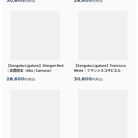
30,800
28,600
円
(税込)
円
(税込)
【Sengoku Ligature】Shingen Red
【Sengoku Ligature】Francisco
｜武田信玄（Alto / Samurai）
White｜フランシスコザビエル
[
MLSR05A
]
（Baritone / Samurai）
[
MLSR26B
]
28,600
30,800
円
(税込)
円
(税込)