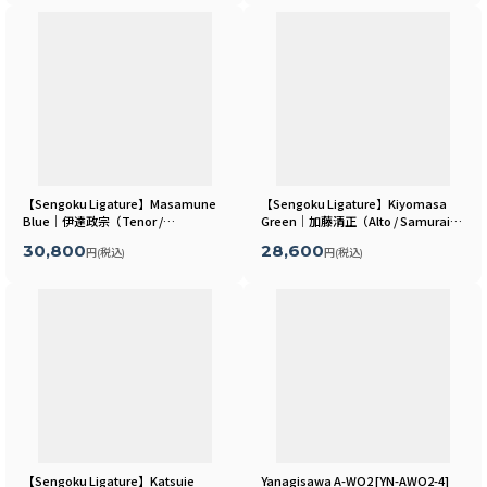
【Sengoku Ligature】Masamune
【Sengoku Ligature】Kiyomasa
Blue｜伊達政宗（Tenor /
Green｜加藤清正（Alto / Samurai）
Samurai）
[
MLSR16T
]
[
MLSR18A
]
30,800
28,600
円
(税込)
円
(税込)
【Sengoku Ligature】Katsuie
Yanagisawa A-WO2
[
YN-AWO2-4
]