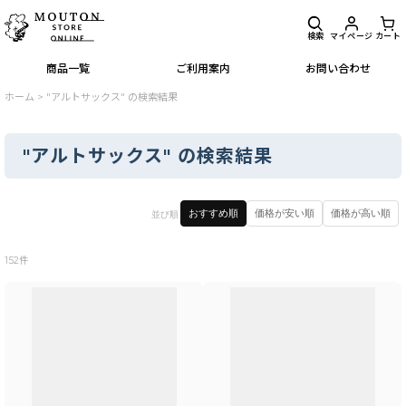
検索
マイページ
カート
商品一覧
ご利用案内
お問い合わせ
ホーム
>
"アルトサックス"
の
検索結果
"アルトサックス"
の
検索結果
閉じる
おすすめ順
価格が安い順
価格が高い順
並び順
商品検索
:
152
件
表示数
:
並び順
:
絞り込む