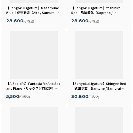
【Sengoku Ligature】Masamune
【Sengoku Ligature】Yoshihiro
Blue｜伊達政宗（Alto / Samurai）
Red｜島津義弘（Soprano /
[
MLSR16A
]
Kabuki）
[
MLSR30S
]
28,600
28,600
円
(税込)
円
(税込)
【A.Sax.+Pf.】Fantasia for Alto Sax
【Sengoku Ligature】Shingen Red
and Piano〈サックスソロ楽譜〉
｜武田信玄（Baritone / Samurai）
[
CB-SM-1
]
[
MLSR05B
]
5,500
30,800
円
(税込)
円
(税込)