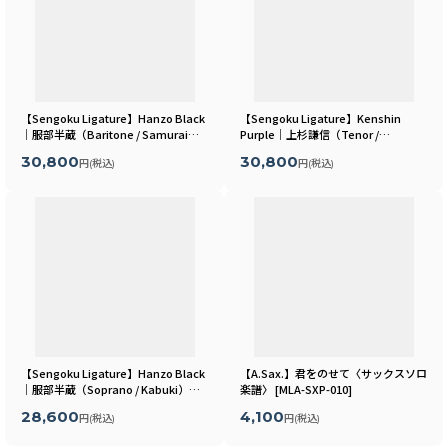
【Sengoku Ligature】Hanzo Black
【Sengoku Ligature】Kenshin
｜服部半蔵（Baritone / Samurai）
Purple｜上杉謙信（Tenor /
[
MLSR22B
]
Samurai）
[
MLSR12T
]
30,800
30,800
円
(税込)
円
(税込)
【Sengoku Ligature】Hanzo Black
【A.Sax.】君をのせて〈サックスソロ
｜服部半蔵（Soprano / Kabuki）
楽譜〉
[
MLA-SXP-010
]
[
MLSR22S
]
28,600
4,100
円
(税込)
円
(税込)