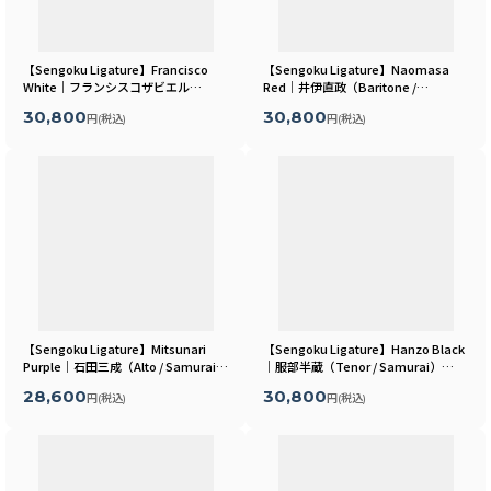
【Sengoku Ligature】Francisco
【Sengoku Ligature】Naomasa
White｜フランシスコザビエル
Red｜井伊直政（Baritone /
（Tenor / Samurai）
[
MLSR26T
]
Samurai）
[
MLSR10B
]
30,800
30,800
円
(税込)
円
(税込)
【Sengoku Ligature】Mitsunari
【Sengoku Ligature】Hanzo Black
Purple｜石田三成（Alto / Samurai）
｜服部半蔵（Tenor / Samurai）
[
MLSR13A
]
[
MLSR22T
]
28,600
30,800
円
(税込)
円
(税込)