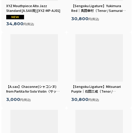
XYZ Mouthpiece Alto Jazz
【Sengoku Ligature】Yukimura
Standard [A.SAX用]
[
XYZ-MP-AJ01
]
Red｜真田幸村（Tenor / Samurai）
[
MLSR09T
]
30,800
円
(税込)
34,800
円
(税込)
【A.sax】Chaconne(シャコンヌ)
【Sengoku Ligature】Mitsunari
from Partita for Solo Violin〈サック
Purple｜石田三成（Tenor /
スソロ楽譜〉
[
MLA-SX-050-051-052
]
Samurai）
[
MLSR13T
]
3,000
30,800
円
(税込)
円
(税込)