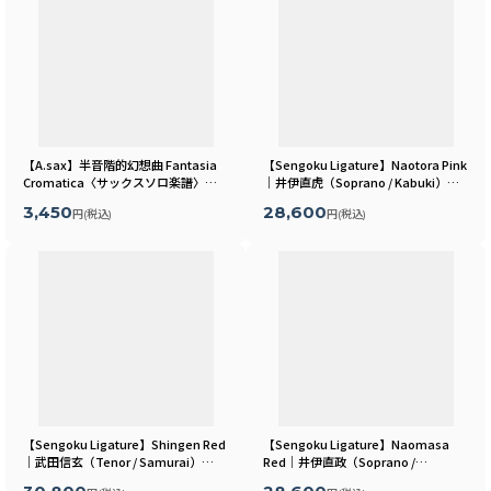
【A.sax】半音階的幻想曲 Fantasia
【Sengoku Ligature】Naotora Pink
Cromatica〈サックスソロ楽譜〉
｜井伊直虎（Soprano / Kabuki）
[
MLA-SX-065
]
[
MLSR07S
]
3,450
28,600
円
(税込)
円
(税込)
【Sengoku Ligature】Shingen Red
【Sengoku Ligature】Naomasa
｜武田信玄（Tenor / Samurai）
Red｜井伊直政（Soprano /
[
MLSR05T
]
Kabuki）
[
MLSR10S
]