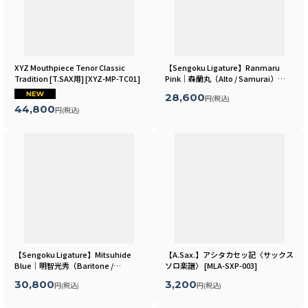
XYZ Mouthpiece Tenor Classic
【Sengoku Ligature】Ranmaru
Tradition [T.SAX用]
[
XYZ-MP-TC01
]
Pink｜森蘭丸（Alto / Samurai）
[
MLSR06A
]
28,600
円
(税込)
44,800
円
(税込)
【Sengoku Ligature】Mitsuhide
【A.Sax.】アシタカセッ記〈サックス
Blue｜明智光秀（Baritone /
ソロ楽譜〉
[
MLA-SXP-003
]
Samurai）
[
MLSR15B
]
30,800
3,200
円
(税込)
円
(税込)