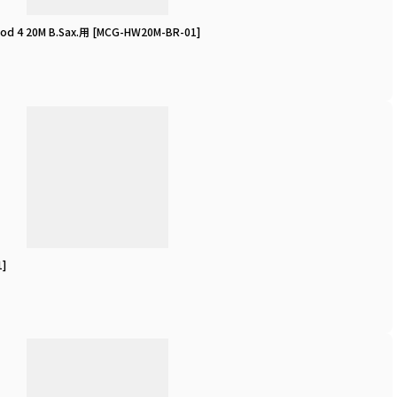
ood 4 20M B.Sax.用
[
MCG-HW20M-BR-01
]
1
]