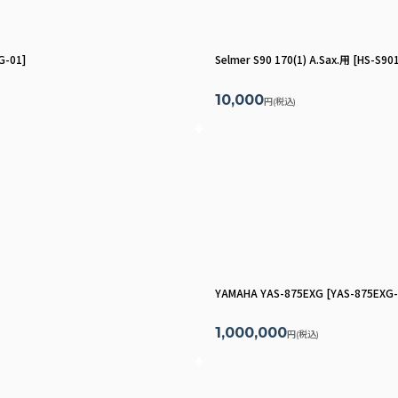
G-01
]
Selmer S90 170(1) A.Sax.用
[
HS-S90
10,000
円
(税込)
YAMAHA YAS-875EXG
[
YAS-875EXG
1,000,000
円
(税込)