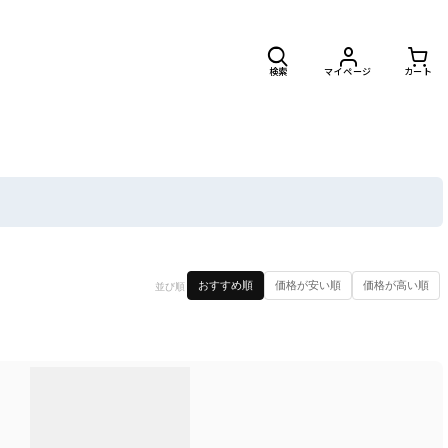
検索
マイページ
カート
閉じる
おすすめ順
価格が安い順
価格が高い順
並び順