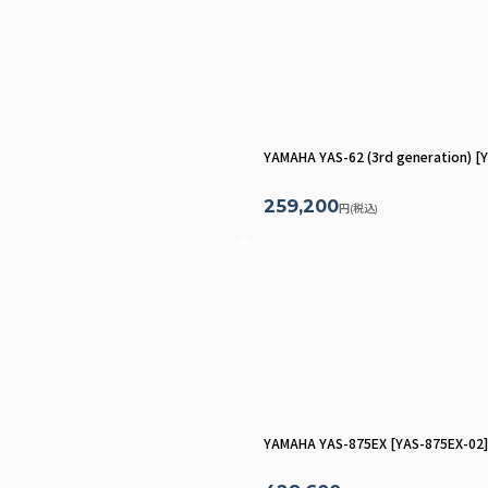
YAMAHA YAS-62 (3rd generation)
[
Y
259,200
円
(税込)
YAMAHA YAS-875EX
[
YAS-875EX-02
]