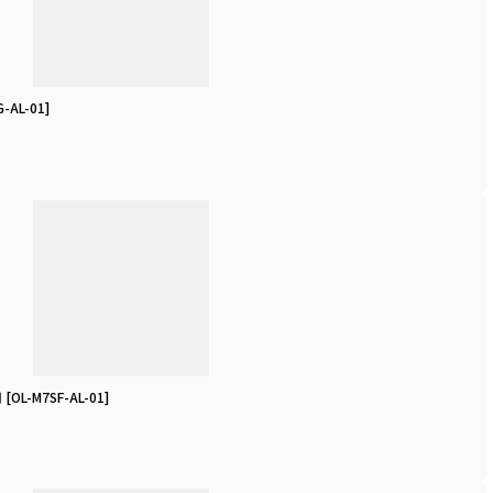
G-AL-01
]
用
[
OL-M7SF-AL-01
]