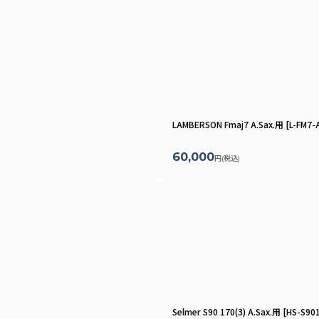
LAMBERSON Fmaj7 A.Sax.用
[
L-FM7-
60,000
円
(税込)
Selmer S90 170(3) A.Sax.用
[
HS-S90