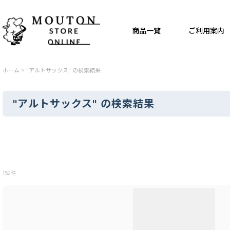
商品一覧
ご利用案内
ホーム
>
"アルトサックス"
の
検索結果
"アルトサックス"
の
検索結果
商品検索
:
152
件
表示数
:
並び順
: