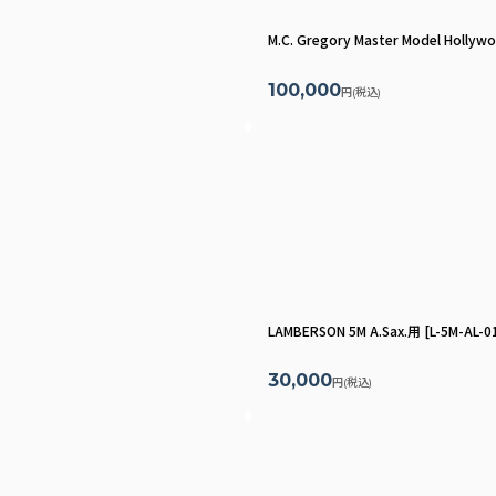
M.C. Gregory Master Model Hollyw
100,000
円
(税込)
LAMBERSON 5M A.Sax.用
[
L-5M-AL-0
30,000
円
(税込)