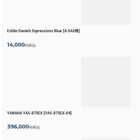
Eddie Daniels Expressions Blue
[
A.SAX用
]
14,000
円
(税込)
YAMAHA YAS-875EX
[
YAS-875EX-04
]
396,000
円
(税込)