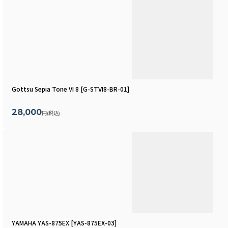
Gottsu Sepia Tone VI 8
[
G-STVI8-BR-01
]
28,000
円
(税込)
YAMAHA YAS-875EX
[
YAS-875EX-03
]