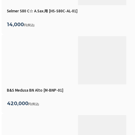
Selmer S80 C☆ A.Sax.用
[
HS-S80C-AL-01
]
14,000
円
(税込)
B&S Medusa BN Alto
[
M-BNP-01
]
420,000
円
(税込)