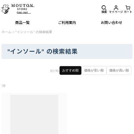
検索
マイページ
カート
商品一覧
ご利用案内
お問い合わせ
ホーム
>
"インソール"
の
検索結果
"インソール"
の
検索結果
閉じる
おすすめ順
価格が安い順
価格が高い順
並び順
商品検索
:
1
件
表示数
:
並び順
:
絞り込む