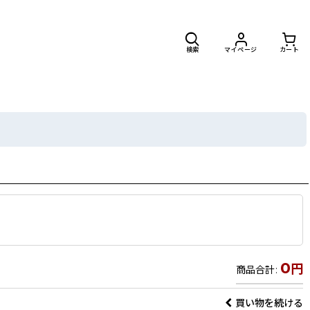
検索
マイページ
カート
0
円
商品合計
:
買い物を続ける