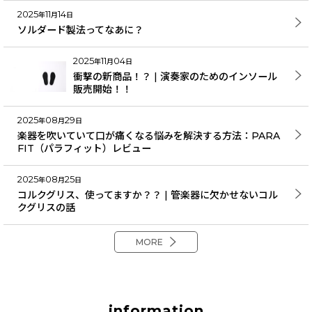
2025
11
14
年
月
日
ソルダード製法ってなあに？
2025
11
04
年
月
日
衝撃の新商品！？ | 演奏家のためのインソール
販売開始！！
2025
08
29
年
月
日
楽器を吹いていて口が痛くなる悩みを解決する方法：PARA
FIT（パラフィット）レビュー
2025
08
25
年
月
日
コルクグリス、使ってますか？？ | 管楽器に欠かせないコル
クグリスの話
MORE
information