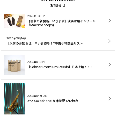
2025
11
01
年
月
日
【衝撃の新製品、いきます】演奏家用インソール
「Maestro Steps」
2025
08
14
年
月
日
【入荷のお知らせ】早い者勝ち！?中古小物商品リスト
2025
05
13
年
月
日
【Selmer Premium Reeds】日本上陸！！！
2025
04
12
年
月
日
XYZ Saxophone 在庫状況 4/12時点