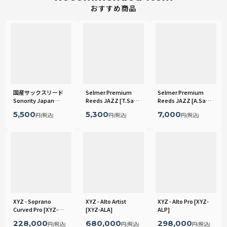
国産サックスリード
Selmer Premium
Selmer Premium
Sonority Japan
Reeds JAZZ [T.Sax
Reeds JAZZ [A.Sax.
Classic Model [A.SAX
用]
用]
5,500
5,300
7,000
円
(税込)
円
(税込)
円
(税込)
用]
[
SN-JPA
]
XYZ - Soprano
XYZ - Alto Artist
XYZ - Alto Pro
[
XYZ-
Curved Pro
[
XYZ-
[
XYZ-ALA
]
ALP
]
SCP
]
228,000
680,000
298,000
円
(税込)
円
(税込)
円
(税込)