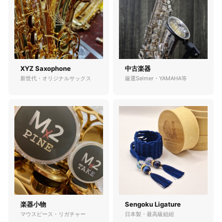
XYZ Saxophone
中古楽器
新世代・オリジナルサックス
厳選Selmer・YAMAHA等
楽器小物
Sengoku Ligature
マウスピース・リガチャー
日本製・最高級組紐