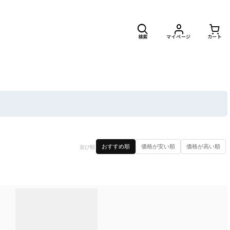
検索
マイページ
カート
閉じる
おすすめ順
価格が安い順
価格が高い順
並び順