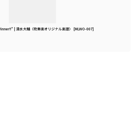
 to Winner!!" | 清水大輔〈吹奏楽オリジナル楽譜〉
[
MLWO-007
]