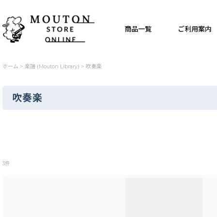
商品一覧
ご利用案内
ホーム
>
楽譜 (Mouton Library)
>
吹奏楽
吹奏楽
表示数
:
3
件
並び順
: