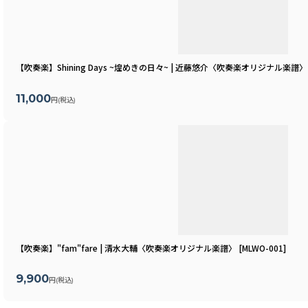
【吹奏楽】Shining Days ~煌めきの日々~ | 近藤悠介〈吹奏楽オリジナル楽譜〉
11,000
円
(税込)
【吹奏楽】"fam"fare | 清水大輔〈吹奏楽オリジナル楽譜〉
[
MLWO-001
]
9,900
円
(税込)