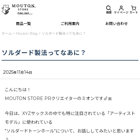
検索
マイページ
カート
商品一覧
ご利用案内
お問い合わせ
ホーム
>
Mouton Blog
>
ソルダード製法ってなあに？
ソルダード製法ってなあに？
2025
11
14
年
月
日
こんにちは！
MOUTON STORE PRクリエイターのミオンです🎷🎀
今日は、XYZサックスの中でも特に注目されている「アーティスト
モデル」に使われている
"ソルダードトーンホール"について、お話ししてみたいと思います
♪