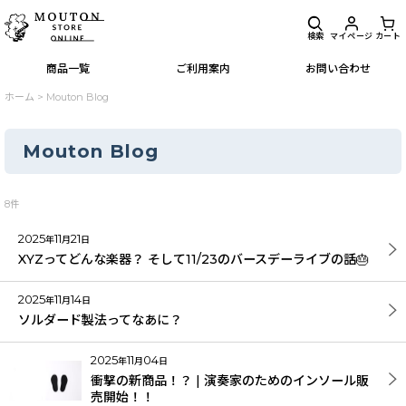
検索
マイページ
カート
商品一覧
ご利用案内
お問い合わせ
ホーム
>
Mouton Blog
Mouton Blog
閉じる
8
件
キーワード
:
2025
11
21
年
月
日
XYZってどんな楽器？ そして11/23のバースデーライブの話🎂
カテゴリ
:
2025
11
14
年
月
日
ソルダード製法ってなあに？
絞り込む
2025
11
04
年
月
日
衝撃の新商品！？ | 演奏家のためのインソール販
売開始！！