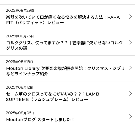
2025
08
29
年
月
日
楽器を吹いていて口が痛くなる悩みを解決する方法：PARA
FIT（パラフィット）レビュー
2025
08
25
年
月
日
コルクグリス、使ってますか？？ | 管楽器に欠かせないコルク
グリスの話
2025
08
19
年
月
日
Mouton Library 吹奏楽楽譜が販売開始！クリスマス・ジブリ
などラインナップ紹介
2025
08
12
年
月
日
セーム革のクロスってなにがいいの？？：LAMB
SUPREME（ラムシュプレーム）レビュー
2025
08
05
年
月
日
Moutonブログ スタートしました！