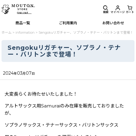
検索
マイページ
カート
商品一覧
ご利用案内
お問い合わせ
ホーム
>
information
>
Sengokuリガチャー、ソプラノ・テナー・バリトンまで登場！
Sengokuリガチャー、ソプラノ・テナ
ー・バリトンまで登場！
2024
03
07
年
月
日
大変長らくお待たせいたしました！
アルトサックス用Samuraiのみ在庫を販売しておりました
が、
ソプラノサックス・テナーサックス・バリトンサックス