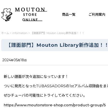
商品一覧
ご利用案内
ホーム
>
information
>
【譜面部門】Mouton Library新作追加！！！
【譜面部門】Mouton Library新作追加！
2024
05
18
年
月
日
新しい譜面が次々追加になっています！
ついに発売となったTUBASSADORSの1stアルバム収録曲を
ぜひチューバの可能性にトライしてみてください。
https://www.moutonstore-shop.com/product-group/5