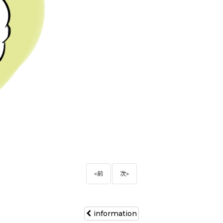
«
前
次
»
information