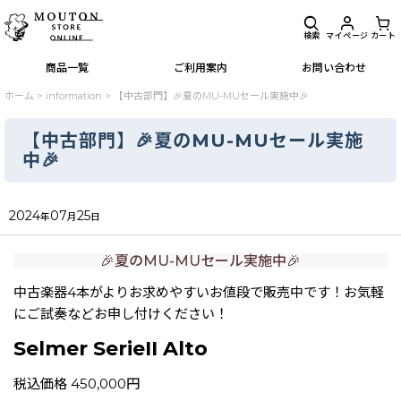
検索
マイページ
カート
商品一覧
ご利用案内
お問い合わせ
ホーム
>
information
>
【中古部門】🎉夏のMU-MUセール実施中🎉
【中古部門】🎉夏のMU-MUセール実施
中🎉
2024
07
25
年
月
日
🎉夏のMU-MUセール実施中🎉
中古楽器4本がよりお求めやすいお値段で販売中です！お気軽
にご試奏などお申し付けください！
Selmer SerieII Alto
税込価格 450,000円