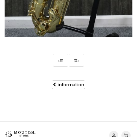
«
前
次
»
information