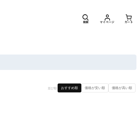
検索
マイページ
カート
閉じる
おすすめ順
価格が安い順
価格が高い順
並び順