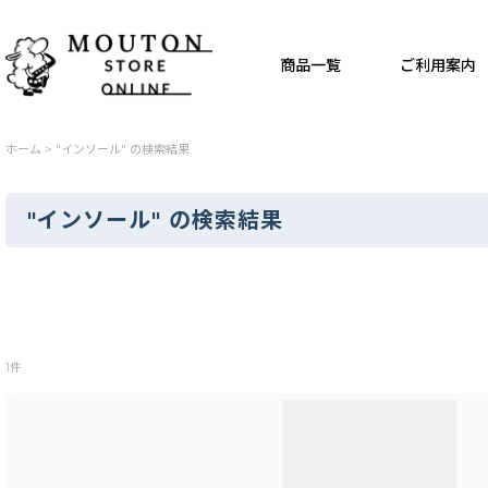
商品一覧
ご利用案内
ホーム
>
"インソール"
の
検索結果
"インソール"
の
検索結果
商品検索
:
1
件
表示数
:
並び順
: