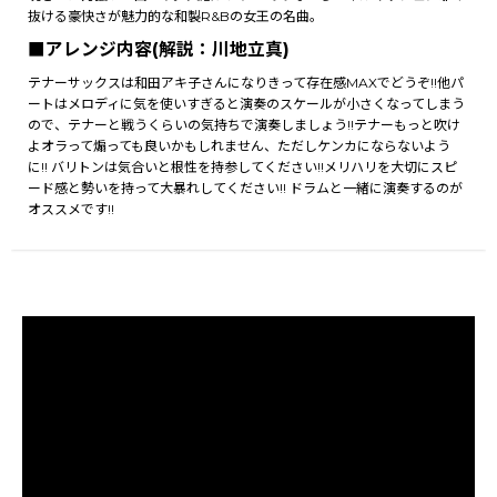
抜ける豪快さが魅力的な和製R&Bの女王の名曲。
■アレンジ内容(解説：川地立真)
テナーサックスは和田アキ子さんになりきって存在感MAXでどうぞ!!他パ
ートはメロディに気を使いすぎると演奏のスケールが小さくなってしまう
ので、テナーと戦うくらいの気持ちで演奏しましょう!!テナーもっと吹け
よオラって煽っても良いかもしれません、ただしケンカにならないよう
に!! バリトンは気合いと根性を持参してください!!メリハリを大切にスピ
ード感と勢いを持って大暴れしてください!! ドラムと一緒に演奏するのが
オススメです!!