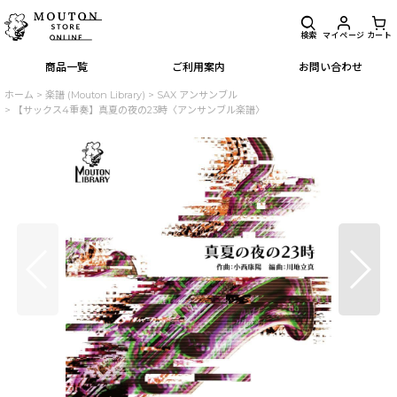
検索
マイページ
カート
商品一覧
ご利用案内
お問い合わせ
ホーム
>
楽譜 (Mouton Library)
>
SAX アンサンブル
>
【サックス4重奏】真夏の夜の23時〈アンサンブル楽譜〉