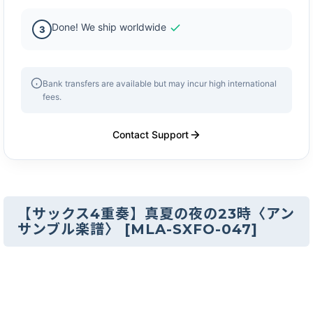
Done! We ship worldwide
3
Bank transfers are available but may incur high international
fees.
Contact Support
【サックス4重奏】真夏の夜の23時〈アン
サンブル楽譜〉
[
MLA-SXFO-047
]