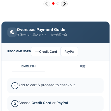
Overseas Payment Guide
海外からのご購入ガイド · 海外购买指南
Credit Card
PayPal
RECOMMENDED
ENGLISH
中文
Add to cart & proceed to checkout
1
Choose
Credit Card
or
PayPal
2