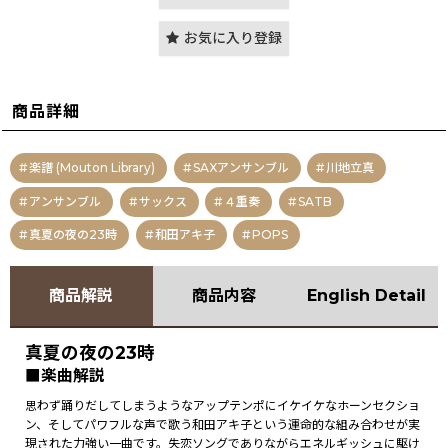
お気に入り登録
商品詳細
楽譜 (Mouton Library)
SAXアンサンブル
川地立真
アンサンブル
サックス
４重奏
SATB
真夏の夜の23時
和田アキ子
POPS
商品解説
商品内容
English Detail
真夏の夜の23時
■楽曲解説
思わず踊りだしてしまうようなアップテンポにイケイケなホーンセクショ
ン、そしてパワフルな声で歌う和田アキ子という運命的な組み合わせが実
現された力強い一曲です。失恋ソングでありながらエネルギッシュに駆け