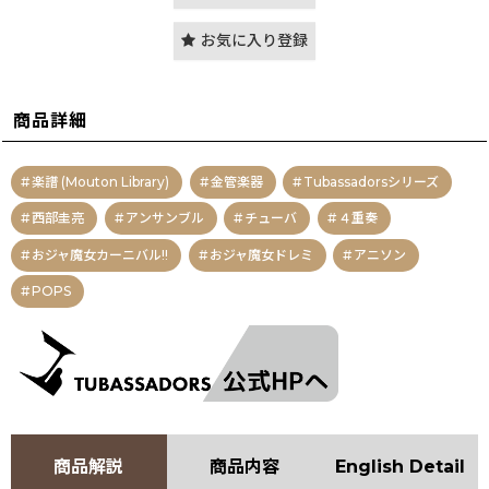
お気に入り登録
商品詳細
楽譜 (Mouton Library)
金管楽器
Tubassadorsシリーズ
西部圭亮
アンサンブル
チューバ
４重奏
おジャ魔女カーニバル!!
おジャ魔女ドレミ
アニソン
POPS
商品解説
商品内容
English Detail