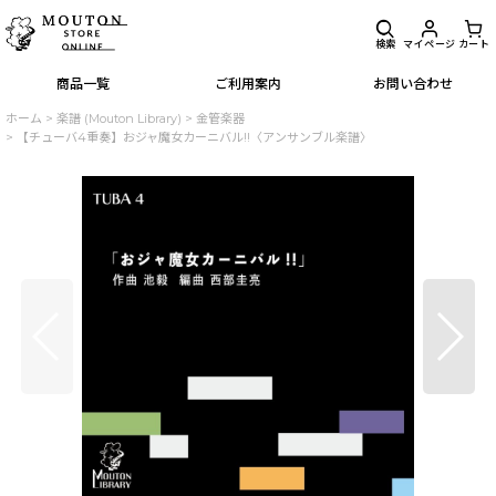
検索
マイページ
カート
商品一覧
ご利用案内
お問い合わせ
ホーム
>
楽譜 (Mouton Library)
>
金管楽器
>
【チューバ4重奏】おジャ魔女カーニバル!!〈アンサンブル楽譜〉