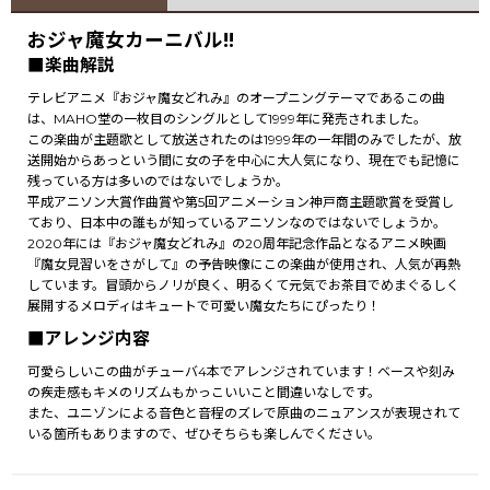
おジャ魔女カーニバル!!
■楽曲解説
テレビアニメ『おジャ魔女どれみ』のオープニングテーマであるこの曲
は、MAHO堂の一枚目のシングルとして1999年に発売されました。
この楽曲が主題歌として放送されたのは1999年の一年間のみでしたが、放
送開始からあっという間に女の子を中心に大人気になり、現在でも記憶に
残っている方は多いのではないでしょうか。
平成アニソン大賞作曲賞や第5回アニメーション神戸商主題歌賞を受賞し
ており、日本中の誰もが知っているアニソンなのではないでしょうか。
2020年には『おジャ魔女どれみ』の20周年記念作品となるアニメ映画
『魔女見習いをさがして』の予告映像にこの楽曲が使用され、人気が再熱
しています。冒頭からノリが良く、明るくて元気でお茶目でめまぐるしく
展開するメロディはキュートで可愛い魔女たちにぴったり！
■アレンジ内容
可愛らしいこの曲がチューバ4本でアレンジされています！ベースや刻み
の疾走感もキメのリズムもかっこいいこと間違いなしです。
また、ユニゾンによる音色と音程のズレで原曲のニュアンスが表現されて
いる箇所もありますので、ぜひそちらも楽しんでください。