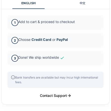
ENGLISH
中文
Add to cart & proceed to checkout
1
Choose
Credit Card
or
PayPal
2
Done! We ship worldwide
3
Bank transfers are available but may incur high international
fees.
Contact Support