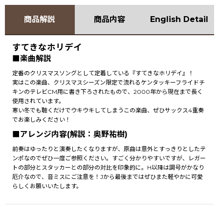
商品解説
商品内容
English Detail
すてきなホリデイ
■楽曲解説
定番のクリスマスソングとして定着している『すてきなホリデイ』！
実はこの楽曲、クリスマスシーズン限定で流れるケンタッキーフライドチ
キンのテレビCM用に書き下ろされたもので、2000年から現在まで長く
使用されています。
寒い冬でも聴くだけでウキウキしてしまうこの楽曲、ぜひサックス4重奏
でお楽しみください！
■アレンジ内容(解説：奥野祐樹)
前奏はゆったりと演奏したくなりますが、原曲は意外とすっきりとしたテ
ンポなのでぜひ一度ご参照ください。すごく分かりやすいですが、レガー
トの部分とスタッカーとの部分の対比を印象的に。H以降は調号がかなり
厄介なので、音ミスにご注意を！Jから最後まではぜひまた軽やかに可愛
らしくお願いいたします。