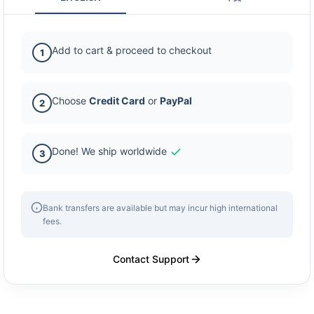
Add to cart & proceed to checkout
1
Choose
Credit Card
or
PayPal
2
Done! We ship worldwide
3
Bank transfers are available but may incur high international
fees.
Contact Support