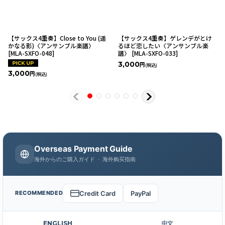
【サックス4重奏】Close to You (遥
【サックス4重奏】ゲレンデがとけ
かなる影)〈アンサンブル楽譜〉
るほど恋したい〈アンサンブル楽
[
MLA-SXFO-048
]
譜〉
[
MLA-SXFO-033
]
3,000
円
(税込)
3,000
円
(税込)
Overseas Payment Guide
海外からのご購入ガイド · 海外购买指南
Credit Card
PayPal
RECOMMENDED
ENGLISH
中文