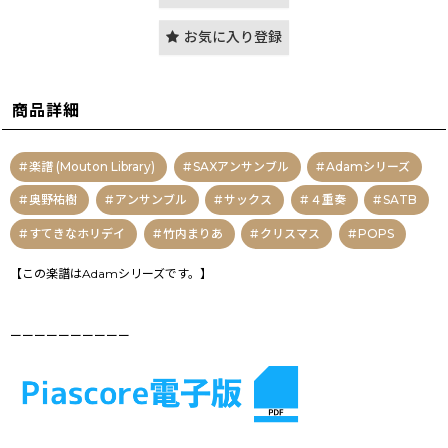
お気に入り登録
商品詳細
楽譜 (Mouton Library)
SAXアンサンブル
Adamシリーズ
奥野祐樹
アンサンブル
サックス
４重奏
SATB
すてきなホリデイ
竹内まりあ
クリスマス
POPS
【この楽譜はAdamシリーズです。】
ーーーーーーーーーー