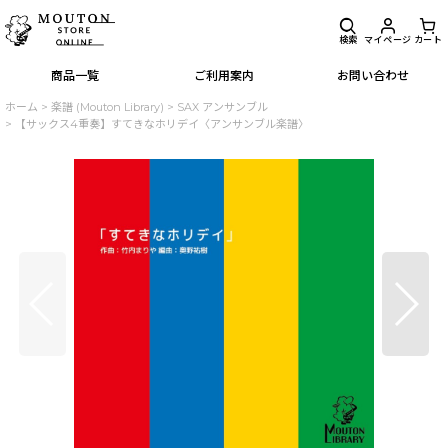
検索
マイページ
カート
商品一覧
ご利用案内
お問い合わせ
ホーム
>
楽譜 (Mouton Library)
>
SAX アンサンブル
>
【サックス4重奏】すてきなホリデイ〈アンサンブル楽譜〉