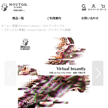
検索
マイページ
カート
商品一覧
ご利用案内
お問い合わせ
ホーム
>
楽譜 (Mouton Library)
>
SAX アンサンブル
>
【サックス4重奏】Virtual Insanity〈アンサンブル楽譜〉