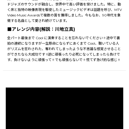
ドジャズのサウンドが融合し、世界中で高い評価を受けました。特に、動
く床と独特の映像表現を駆使したミュージックビデオは話題を呼び、MTV
Video Music Awardsで複数の賞を獲得しました。今もなお、90年代を象
徴する名曲として愛され続けています。
■アレンジ内容(解説：川地立真)
全パート最後まで Cool に演奏することを忘れないでください !! 途中で裏
拍の連続になりますが一生懸命にならずにあくまで Cool、聴いている人
がリズムを狂わされた、奪われてしまったような不思議な感覚させること
ができたなら大成功です !!逆に頑張ったり必死になってしまったら負けで
す、負けないように頑張って !! でも頑張らないで !! 慌てず急げ的な感じ !!