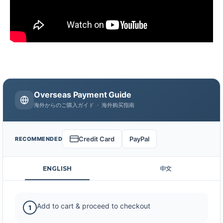
Overseas Payment Guide
海外からのご購入ガイド · 海外购买指南
Credit Card
PayPal
RECOMMENDED
ENGLISH
中文
Add to cart & proceed to checkout
1