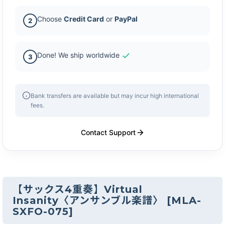
Choose
Credit Card
or
PayPal
2
Done! We ship worldwide
3
Bank transfers are available but may incur high international
fees.
Contact Support
【サックス4重奏】Virtual
Insanity〈アンサンブル楽譜〉
[
MLA-
SXFO-075
]