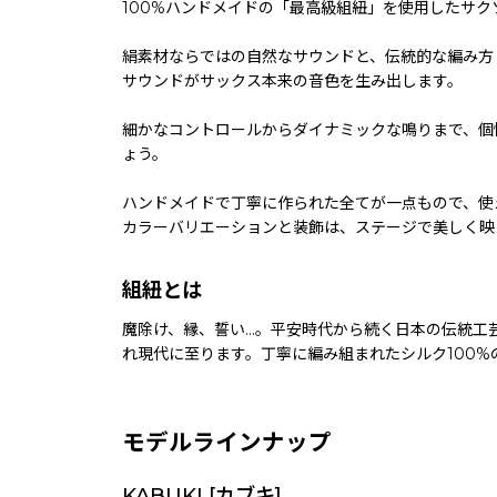
100%ハンドメイドの「最高級組紐」を使用したサク
絹素材ならではの自然なサウンドと、伝統的な編み方
サウンドがサックス本来の音色を生み出します。
細かなコントロールからダイナミックな鳴りまで、個
ょう。
ハンドメイドで丁寧に作られた全てが一点もので、使
カラーバリエーションと装飾は、ステージで美しく映
組紐とは
魔除け、縁、誓い...。平安時代から続く日本の伝
れ現代に至ります。丁寧に編み組まれたシルク100
モデルラインナップ
KABUKI [カブキ]