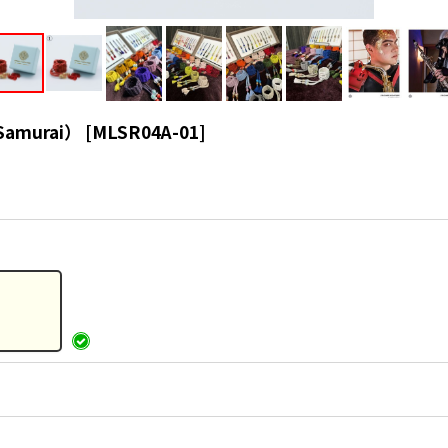
Samurai）
[
MLSR04A-01
]