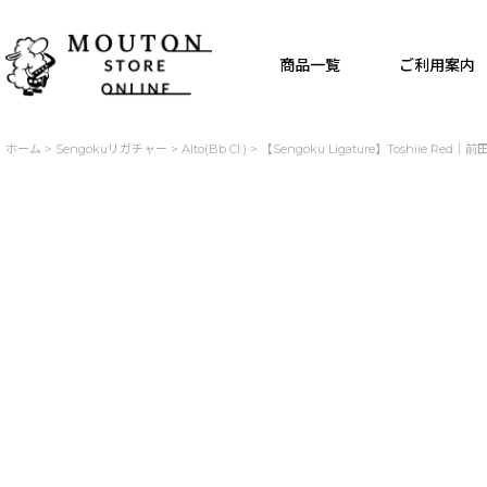
商品一覧
ご利用案内
ホーム
>
Sengokuリガチャー
>
Alto(Bb Cl.)
>
【Sengoku Ligature】Toshiie Red｜前