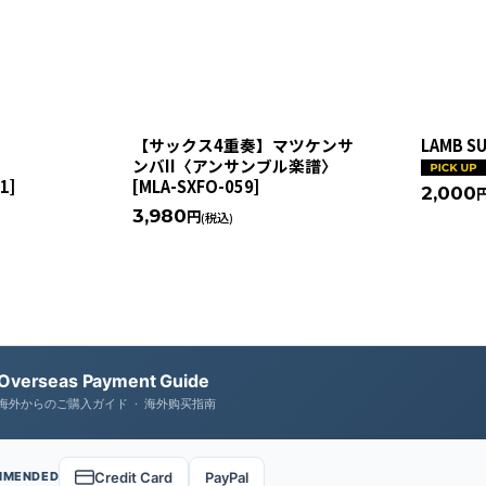
】
【サックス4重奏】マツケンサ
LAMB S
ンバII〈アンサンブル楽譜〉
1
]
[
MLA-SXFO-059
]
2,000
3,980
円
(税込)
Overseas Payment Guide
海外からのご購入ガイド · 海外购买指南
Credit Card
PayPal
MMENDED