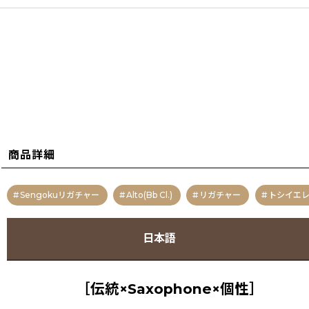
商品詳細
Sengokuリガチャー
Alto(Bb Cl.)
リガチャー
トシイエ
日本語
［伝統×Saxophone×個性］