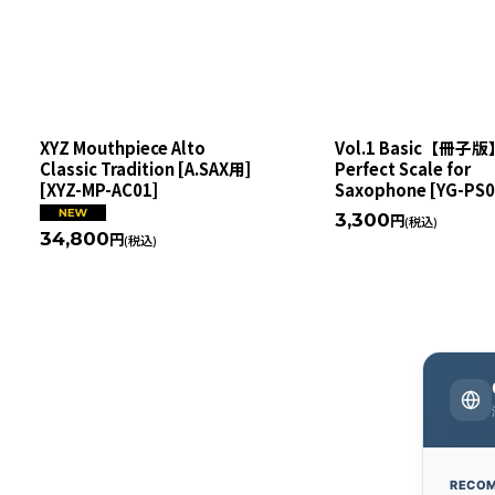
XYZ Mouthpiece Alto
Vol.1 Basic【冊子版
Classic Tradition [A.SAX用]
Perfect Scale for
[
XYZ-MP-AC01
]
Saxophone
[
YG-PS0
3,300
円
(税込)
34,800
円
(税込)
RECO