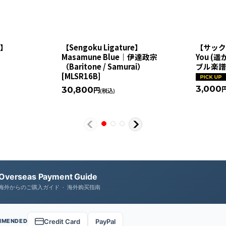
e】
【Sengoku Ligature】
【サックス
Masamune Blue｜伊達政宗
You (
i）
（Baritone / Samurai）
ブル楽
[
MLSR16B
]
3,000
30,800
円
(税込)
Overseas Payment Guide
海外からのご購入ガイド · 海外购买指南
Credit Card
PayPal
MMENDED