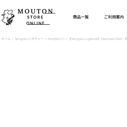
商品一覧
ご利用案内
ホーム
>
Sengokuリガチャー
>
Alto(Bb Cl.)
>
【Sengoku Ligature】Naomasa Red｜