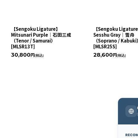
【Sengoku Ligature】
【Sengoku Ligatur
Mitsunari Purple｜石田三成
Sesshu Gray｜雪舟
（Tenor / Samurai）
（Soprano / Kabuk
[
MLSR13T
]
[
MLSR25S
]
30,800
28,600
円
円
(税込)
(税込)
RECO