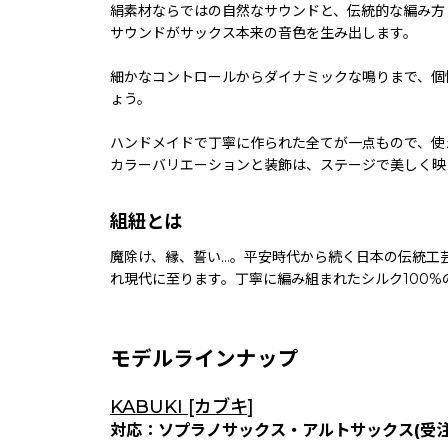
絹素材ならではの自然なサウンドと、伝統的な編み方
サウンドがサックス本来の音色を生み出します。
細かなコントロールからダイナミックな鳴りまで、個
ょう。
ハンドメイドで丁寧に作られた全てが一点もので、使
カラーバリエーションと装飾は、ステージで美しく映
組紐とは
魔除け、縁、誓い...。平安時代から続く日本の伝
れ現代に至ります。丁寧に編み組まれたシルク100
モデルラインナップ
KABUKI [カブキ]
対応：ソプラノサックス・アルトサックス(受注