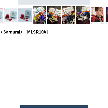
/ Samurai）
[
MLSR10A
]