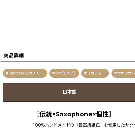
商品詳細
Sengokuリガチャー
Alto(Bb Cl.)
リガチャー
ナオマサ
日本語
［伝統×Saxophone×個性］
100%ハンドメイドの「最高級組紐」を使用したサク