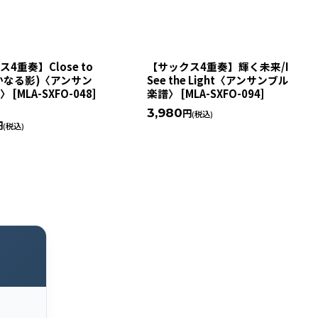
4重奏】Close to
【サックス4重奏】輝く未来/I
遥かなる影)〈アンサン
See the Light〈アンサンブル
譜〉
[
MLA-SXFO-048
]
楽譜〉
[
MLA-SXFO-094
]
3,980
円
(税込)
円
(税込)