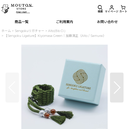
検索
マイページ
カート
商品一覧
ご利用案内
お問い合わせ
ホーム
>
Sengokuリガチャー
>
Alto(Bb Cl.)
>
【Sengoku Ligature】Kiyomasa Green｜加藤清正（Alto / Samurai）