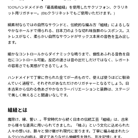
100%ハンドメイドの「最高級組紐」を使用したサクソフォン、クラリネ
ット用リガチャー。(Bbクラリネットでもご使用いただけます。)
絹素材ならではの自然なサウンドと、伝統的な編み方「組紐」によるしな
やかなホールドで得られる、日本刀のような切れ味抜群のレスポンス。ス
トレスがなく、柔らかい自然なサウンドがサックス本来の音色を生み出し
ます。
細かなコントロールからダイナミックな鳴りまで、個性あふれる音色を自
在にコントロール可能。反応の速さは音の出だしだけではなく、レガート
の容易さでも実感ができるでしょう。
ハンドメイドで丁寧に作られた全てが一点もので、使えば使うほどに馴染
んでいく過程で、それぞれがあなただけのリガチャーとなるでしょう。日
本古来から伝わる色あざやかなカラーバリエーションと装飾は、ステージ
で美しく映えること間違いなしです。
組紐とは
魔除け、縁、誓い...。平安時代から続く日本の伝統工芸「組紐」は、古来
から様々な道具に用いられてきました。「結ぶ」という文化に込められた
人々の想いは、脈々と受け継がれ現代に至ります。丁寧に編み組まれたシ
ルク100%の紐は、頑丈でありながら伸縮性を持ち、形を記憶します。