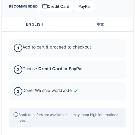
Credit Card
PayPal
RECOMMENDED
ENGLISH
中文
Add to cart & proceed to checkout
1
Choose
Credit Card
or
PayPal
2
Done! We ship worldwide
3
Bank transfers are available but may incur high international
fees.