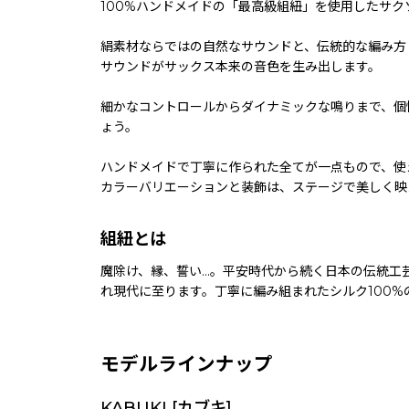
100%ハンドメイドの「最高級組紐」を使用したサク
絹素材ならではの自然なサウンドと、伝統的な編み方
サウンドがサックス本来の音色を生み出します。
細かなコントロールからダイナミックな鳴りまで、個
ょう。
ハンドメイドで丁寧に作られた全てが一点もので、使
カラーバリエーションと装飾は、ステージで美しく映
組紐とは
魔除け、縁、誓い...。平安時代から続く日本の伝
れ現代に至ります。丁寧に編み組まれたシルク100
モデルラインナップ
KABUKI [カブキ]