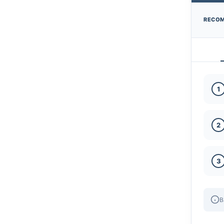
RECO
1
2
3
B