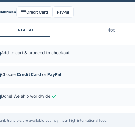
Credit Card
PayPal
MMENDED
ENGLISH
中文
Add to cart & proceed to checkout
Choose
Credit Card
or
PayPal
Done! We ship worldwide
ank transfers are available but may incur high international fees.