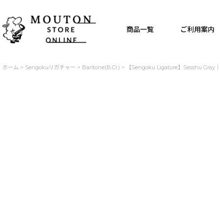
商品一覧
ご利用案内
ホーム
>
Sengokuリガチャー
>
Baritone(B.Cl.)
>
【Sengoku Ligature】Sesshu Gray