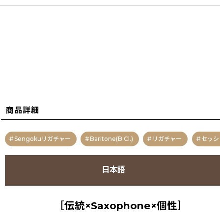
商品詳細
Sengokuリガチャー
Baritone(B.Cl.)
リガチャー
セッシ
日本語
［伝統×Saxophone×個性］