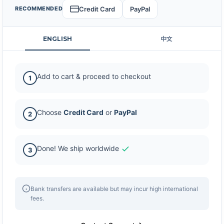
Credit Card
PayPal
RECOMMENDED
ENGLISH
中文
Add to cart & proceed to checkout
1
Choose
Credit Card
or
PayPal
2
Done! We ship worldwide
3
Bank transfers are available but may incur high international
fees.