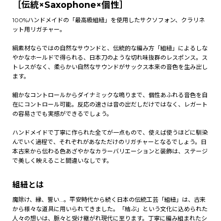
［伝統×Saxophone×個性］
100%ハンドメイドの「最高級組紐」を使用したサクソフォン、クラリネ
ット用リガチャー。
絹素材ならではの自然なサウンドと、伝統的な編み方「組紐」によるしな
やかなホールドで得られる、日本刀のような切れ味抜群のレスポンス。ス
トレスがなく、柔らかい自然なサウンドがサックス本来の音色を生み出し
ます。
細かなコントロールからダイナミックな鳴りまで、個性あふれる音色を自
在にコントロール可能。反応の速さは音の出だしだけではなく、レガート
の容易さでも実感ができるでしょう。
ハンドメイドで丁寧に作られた全てが一点もので、使えば使うほどに馴染
んでいく過程で、それぞれがあなただけのリガチャーとなるでしょう。日
本古来から伝わる色あざやかなカラーバリエーションと装飾は、ステージ
で美しく映えること間違いなしです。
組紐とは
魔除け、縁、誓い...。平安時代から続く日本の伝統工芸「組紐」は、古来
から様々な道具に用いられてきました。「結ぶ」という文化に込められた
人々の想いは、脈々と受け継がれ現代に至ります。丁寧に編み組まれたシ