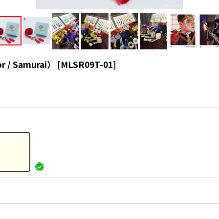
 / Samurai）
[
MLSR09T-01
]