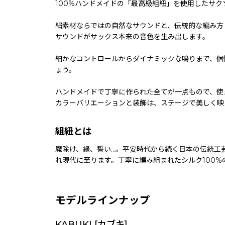
100%ハンドメイドの「最高級組紐」を使用したサ
絹素材ならではの自然なサウンドと、伝統的な編み方
サウンドがサックス本来の音色を生み出します。
細かなコントロールからダイナミックな鳴りまで、個
ょう。
ハンドメイドで丁寧に作られた全てが一点もので、使
カラーバリエーションと装飾は、ステージで美しく映
組紐とは
魔除け、縁、誓い...。平安時代から続く日本の伝
れ現代に至ります。丁寧に編み組まれたシルク100
モデルラインナップ
KABUKI [カブキ]