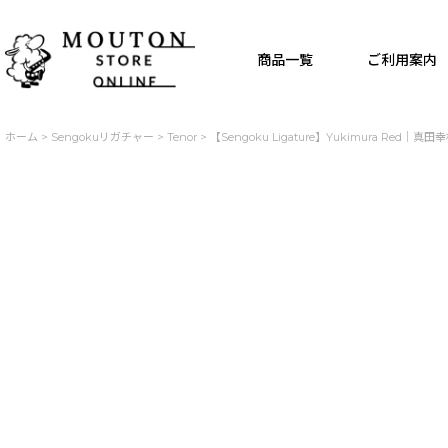
商品一覧
ご利用案内
ホーム
>
Sengokuリガチャー
>
Tenor
>
【Sengoku Ligature】Yukimura Red｜真田幸村