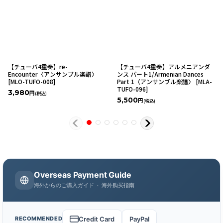
【チューバ4重奏】re-
【チューバ4重奏】アルメニアンダ
Encounter〈アンサンブル楽譜〉
ンス パート1/Armenian Dances
[
MLO-TUFO-008
]
Part 1〈アンサンブル楽譜〉
[
MLA-
TUFO-096
]
3,980
円
(税込)
5,500
円
(税込)
Overseas Payment Guide
海外からのご購入ガイド · 海外购买指南
Credit Card
PayPal
RECOMMENDED