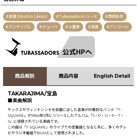
楽譜 (Mouton Library)
Tubassadorsシリーズ
西部圭亮
アンサンブル
チューバ
４重奏
宝島
アンコール
商品解説
商品内容
English Detail
TAKARAJIMA/宝島
■楽曲解説
サックスやウィンドシンセを前面に出した音楽が印象的なバンド「T-
SQUARE」が1986年3月にリリースしたアルバム「S・P・O・R・T・
S」に収録されている楽曲です。
この曲は「T-SQUARE」のライブでの定番曲となると共に、多くのテレ
ビやラジオ番組でBGMとして使用されました。