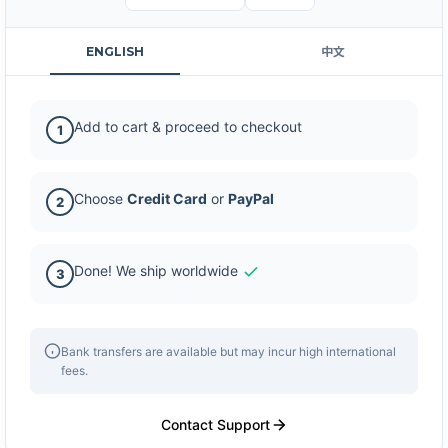
ENGLISH
中文
Add to cart & proceed to checkout
1
Choose
Credit Card
or
PayPal
2
Done! We ship worldwide
3
Bank transfers are available but may incur high international
fees.
Contact Support