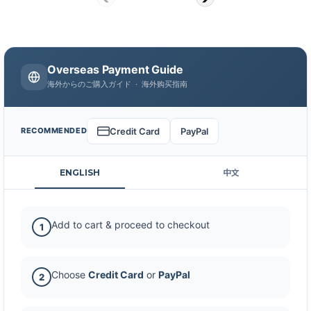
Overseas Payment Guide
海外からのご購入ガイド · 海外购买指南
Credit Card
PayPal
RECOMMENDED
ENGLISH
中文
Add to cart & proceed to checkout
1
Choose
Credit Card
or
PayPal
2