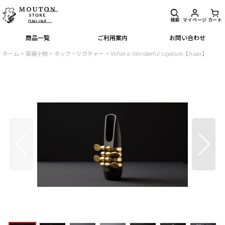
検索
マイページ
カート
商品一覧
ご利用案内
お問い合わせ
ホーム
>
楽器小物
>
ネック・リガチャー
>
What a Wonderful Ligature【A.sax】