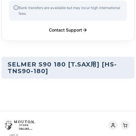
Bank transfers are available but may incur high international
fees.
Contact Support
SELMER S90 180 [T.SAX用]
[
HS-
TNS90-180
]
INFO