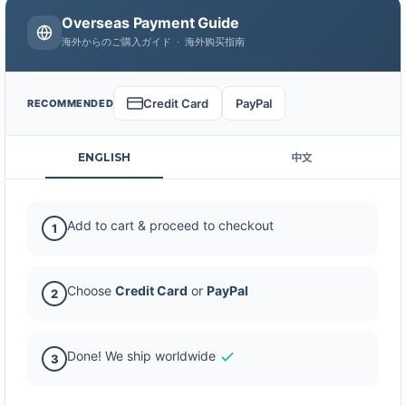
Overseas Payment Guide
海外からのご購入ガイド · 海外购买指南
Credit Card
PayPal
RECOMMENDED
ENGLISH
中文
Add to cart & proceed to checkout
1
Choose
Credit Card
or
PayPal
2
Done! We ship worldwide
3