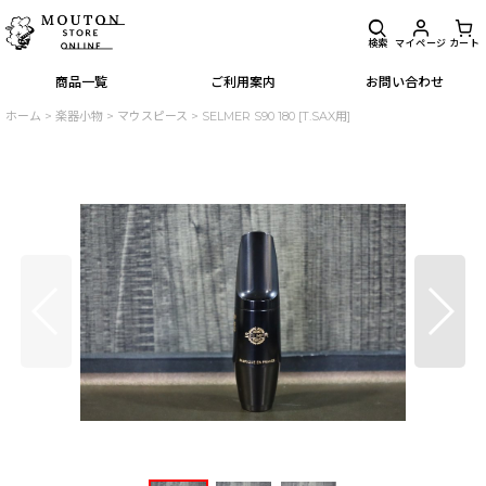
検索
マイページ
カート
商品一覧
ご利用案内
お問い合わせ
ホーム
>
楽器小物
>
マウスピース
>
SELMER S90 180 [T.SAX用]