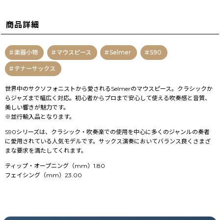
商品詳細
楽器小物
マウスピース
Selmer
S90
テナーサックス
世界中のサクソフォニストから愛されるSelmerのマウスピース。クラシックか
らジャズまで幅広く対応。初心者からプロまで安心して使える吹奏感と音質、
美しい響きが魅力です。
※並行輸入品となります。
S90シリーズは、クラシック・吹奏楽での使用を中心に多くのジャンルの奏者
に愛用されている人気モデルです。サックス演奏においてバランス良くさまざ
まな要求を満たしてくれます。
ティップ・オープニング（mm）1.80
フェイシング（mm）23.00