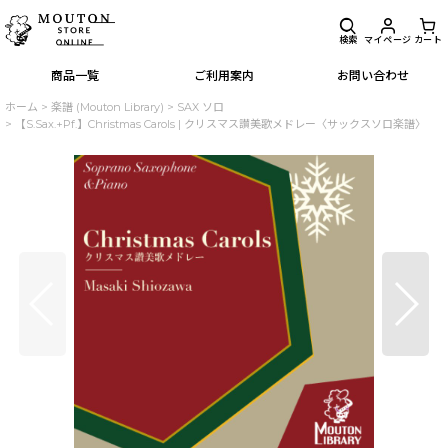
検索
マイページ
カート
商品一覧
ご利用案内
お問い合わせ
ホーム
>
楽譜 (Mouton Library)
>
SAX ソロ
>
【S.Sax.+Pf.】Christmas Carols | クリスマス讃美歌メドレー〈サックスソロ楽譜〉