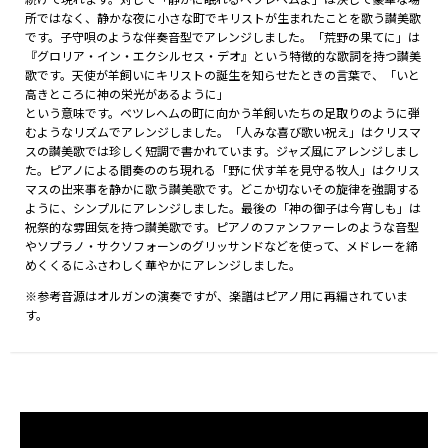
所ではなく、静かな夜に小さな町でキリストが生まれたことを歌う讃美歌
です。子守唄のような伴奏音型でアレンジしました。「荒野の果てに」は
『グロリア・イン・エクシルセス・デオ』という特徴的な歌詞を持つ讃美
歌です。天使が羊飼いにキリストの誕生を知らせたときの言葉で、「いと
高きところに神の栄光があるように」
という意味です。ベツレヘムの町に向かう羊飼いたちの足取りのように弾
むようなリズムでアレンジしました。「人みな喜び歌い祝え」はクリスマ
スの讃美歌では珍しく短調で書かれています。ジャズ風にアレンジしまし
た。ピアノによる間奏ののち現れる「野に伏す羊を見守る牧人」はクリス
マスの出来事を静かに歌う讃美歌です。どこか切ないその旋律を強調する
ように、シンプルにアレンジしました。最後の「神の御子は今宵しも」は
祝祭的な雰囲気を持つ讃美歌です。ピアノのファンファーレのような音型
やソプラノ・サクソフォーンのグリッサンドなどを使って、メドレーを締
めくくるにふさわしく華やかにアレンジしました。
※参考音源はオルガンの演奏ですが、楽譜はピアノ用に再編されていま
す。