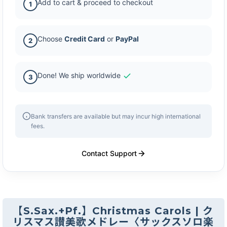
Add to cart & proceed to checkout
1
Choose
Credit Card
or
PayPal
2
Done! We ship worldwide
3
Bank transfers are available but may incur high international
fees.
Contact Support
【S.Sax.+Pf.】Christmas Carols | ク
リスマス讃美歌メドレー〈サックスソロ楽