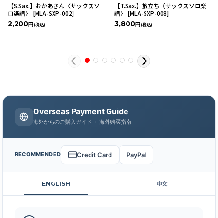
【S.Sax.】おかあさん〈サックスソ
【T.Sax.】旅立ち〈サックスソロ楽
ロ楽譜〉
[
MLA-SXP-002
]
譜〉
[
MLA-SXP-008
]
2,200
3,800
円
円
(税込)
(税込)
Overseas Payment Guide
海外からのご購入ガイド · 海外购买指南
Credit Card
PayPal
RECOMMENDED
ENGLISH
中文