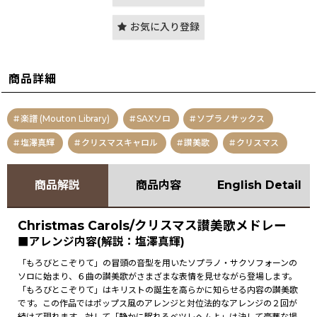
お気に入り登録
商品詳細
楽譜 (Mouton Library)
SAXソロ
ソプラノサックス
塩澤真輝
クリスマスキャロル
讃美歌
クリスマス
商品解説
商品内容
English Detail
Christmas Carols/クリスマス讃美歌メドレー
■アレンジ内容(解説：塩澤真輝)
「もろびとこぞりて」の冒頭の音型を用いたソプラノ・サクソフォーンの
ソロに始まり、６曲の讃美歌がさまざまな表情を見せながら登場します。
「もろびとこぞりて」はキリストの誕生を高らかに知らせる内容の讃美歌
です。この作品ではポップス風のアレンジと対位法的なアレンジの２回が
続けて現れます。対して「静かに眠れるベツレヘムよ」は決して豪華な場