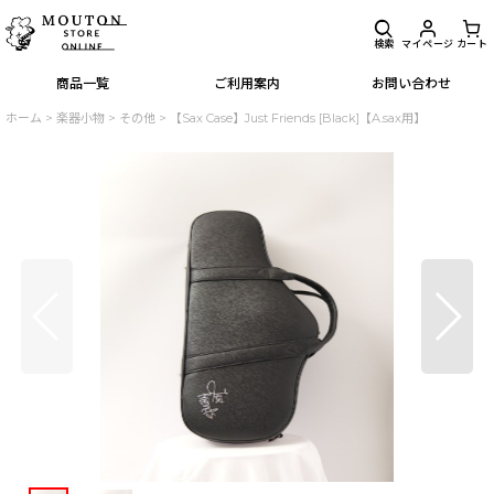
検索
マイページ
カート
商品一覧
ご利用案内
お問い合わせ
ホーム
>
楽器小物
>
その他
>
【Sax Case】Just Friends [Black]【A.sax用】