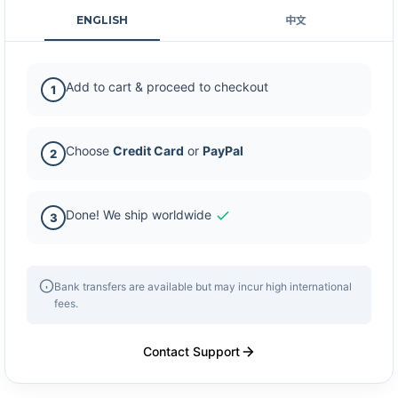
ENGLISH
中文
Add to cart & proceed to checkout
1
Choose
Credit Card
or
PayPal
2
Done! We ship worldwide
3
Bank transfers are available but may incur high international
fees.
Contact Support