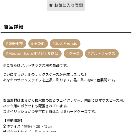
お気に入り登録
商品詳細
楽器小物
その他
Just Friends
Mouton Storeオリジナル商品
ケース
アルトサックス
※こちらはアルトサックス用の商品です。
ついにオリジナルのサックスケースが完成しました！
あなたのサックスライフを上品に彩ります。黒、茶、緑の3色展開です。
ーーーーーー
表面素材は柔らかく撥水性のあるフェイクレザー、内部にはマウスピース用、
ネック用のポケットも配置されています。
スタイリッシュかつ堅牢性も備えたセミハードケースです。
【詳細情報】
全体サイズ：約64 × 28 × 15 cm
外ポケットサイズ：約35 × 23 cm