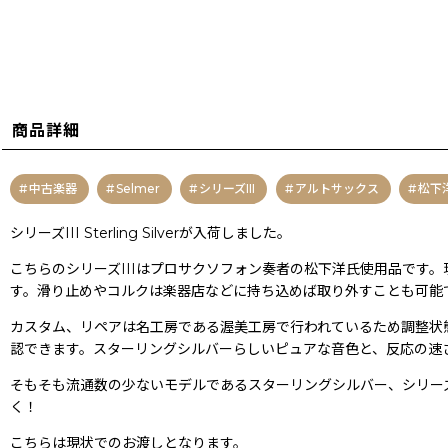
商品詳細
中古楽器
Selmer
シリーズIII
アルトサックス
松下
シリーズIII Sterling Silverが入荷しました。
こちらのシリーズIIIはプロサクソフォン奏者の松下洋氏使用品です
す。滑り止めやコルクは楽器店などに持ち込めば取り外すことも可能
カスタム、リペアは名工房である渥美工房で行われているため調整状
認できます。スターリングシルバーらしいピュアな音色と、反応の速
そもそも流通数の少ないモデルであるスターリングシルバー、シリー
く！
こちらは現状でのお渡しとなります。