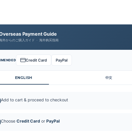
Overseas Payment Guide
海外からのご購入ガイド · 海外购买指南
Credit Card
PayPal
MMENDED
ENGLISH
中文
Add to cart & proceed to checkout
Choose
Credit Card
or
PayPal