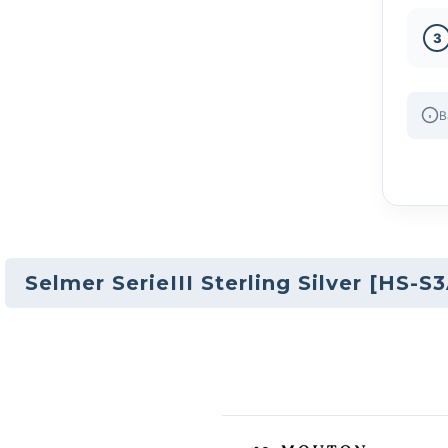
3
B
Selmer SerieIII Sterling Silver
[
HS-S3