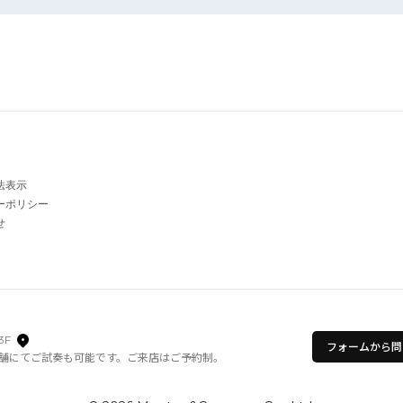
法表示
ーポリシー
せ
3F
フォームから問
舗にてご試奏も可能です。ご来店はご予約制。