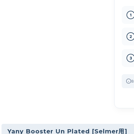
1
2
3
B
Yany Booster Un Plated
[
Selmer用
]