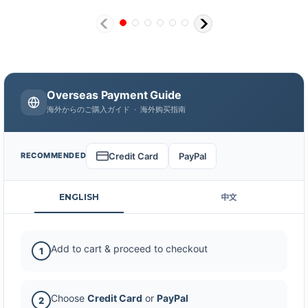
Overseas Payment Guide
海外からのご購入ガイド · 海外购买指南
Credit Card
PayPal
RECOMMENDED
ENGLISH
中文
Add to cart & proceed to checkout
1
Choose
Credit Card
or
PayPal
2