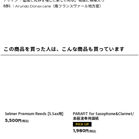
デザイン ：密度と丸みを増した新しい形状。樹皮に模様入り
材料 ：Arundo Donax cane（南フランスヴァール地方産）
この商品を買った人は、こんな商品も買っています
Selmer Premium Reeds [S.Sax用]
PARAFIT for Saxophone&Clarinet/
楽器演奏用歯紙
5,500
円
(税込)
1,980
円
(税込)