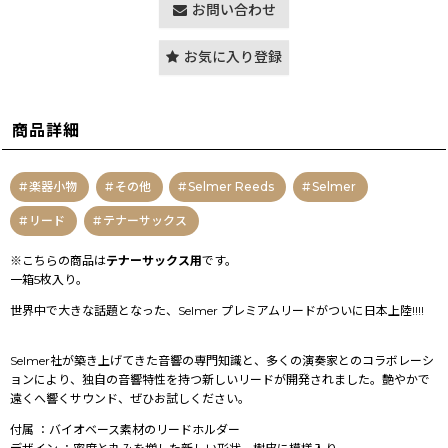
お問い合わせ
お気に入り登録
商品詳細
楽器小物
その他
Selmer Reeds
Selmer
リード
テナーサックス
※こちらの商品は
テナーサックス用
です。
一箱5枚入り。
世界中で大きな話題となった、Selmer プレミアムリードがついに日本上陸!!!!
Selmer社が築き上げてきた音響の専門知識と、多くの演奏家とのコラボレーシ
ョンにより、独自の音響特性を持つ新しいリードが開発されました。艶やかで
遠くへ響くサウンド、ぜひお試しください。
付属 ：バイオベース素材のリードホルダー