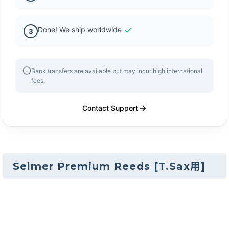
Done! We ship worldwide
3
Bank transfers are available but may incur high international
fees.
Contact Support
Selmer Premium Reeds [T.Sax用]