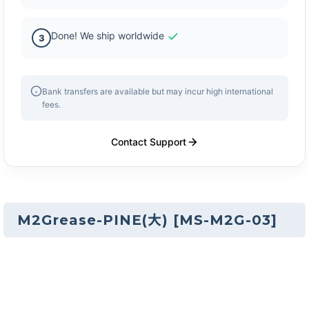
Done! We ship worldwide
3
Bank transfers are available but may incur high international
fees.
Contact Support
M2Grease-PINE(大)
[
MS-M2G-03
]