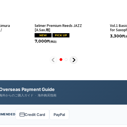
kimura
Selmer Premium Reeds JAZZ
Vol.1 Ba
/
[A.Sax.用]
for Saxop
3,300
円
(
7,000
円
(税込)
Overseas Payment Guide
海外からのご購入ガイド · 海外购买指南
Credit Card
PayPal
MMENDED