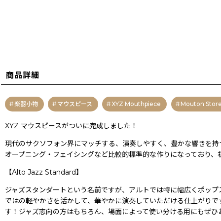
商品詳細
楽器小物
マウスピース
XYZ Mouthpiece
Mouton St
XYZ マウスピースがついに完成しました！
現代のサクソフォン界にマッチする、演奏しやすく、豊かな響きを持
オープニング・フェイシングなど比較的標準的な作りになっており、
【Alto Jazz Standard】
ジャズスタンダートという名前ですが、アルトでは特に幅広くポップ
ではの軽やかさを活かして、華やかに演奏していただける仕上がりで
す！ジャズ志向の方はもちろん、場面によって使い分ける用にもぜひ