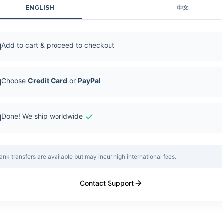
ENGLISH
中文
Add to cart & proceed to checkout
Choose
Credit Card
or
PayPal
Done! We ship worldwide
ank transfers are available but may incur high international fees.
Contact Support