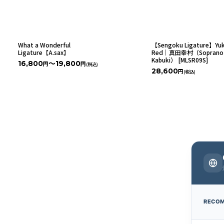
What a Wonderful
【Sengoku Ligature】Yu
Ligature【A.sax】
Red｜真田幸村（Soprano 
Kabuki）
[
MLSR09S
]
16,800
～19,800
円
円
(税込)
28,600
円
(税込)
RECO