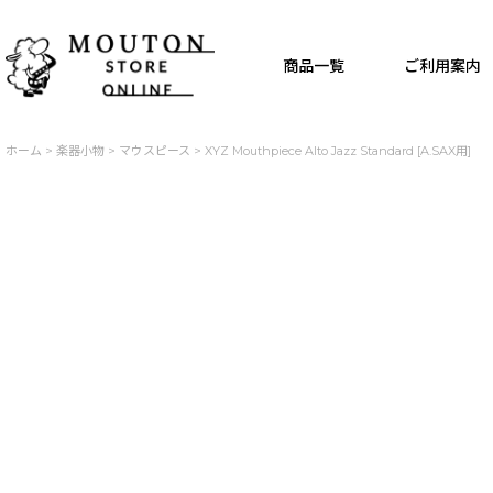
商品一覧
ご利用案内
ホーム
>
楽器小物
>
マウスピース
>
XYZ Mouthpiece Alto Jazz Standard [A.SAX用]