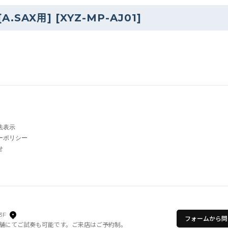
 [A.SAX用]
[
XYZ-MP-AJ01
]
法表示
ーポリシー
せ
3F
フォームから問
舗にてご試奏も可能です。ご来店はご予約制。