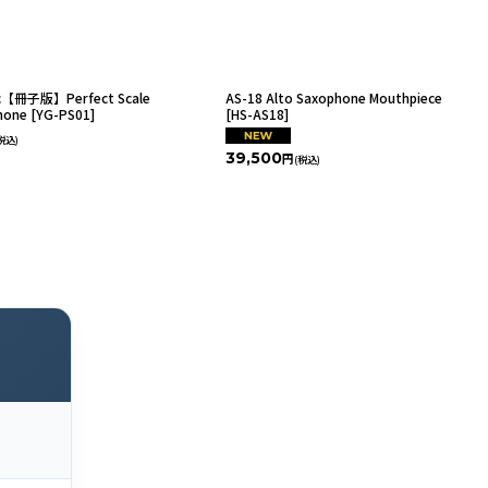
sic【冊子版】Perfect Scale
AS-18 Alto Saxophone Mouthpiece
hone
[
YG-PS01
]
[
HS-AS18
]
税込)
39,500
円
(税込)