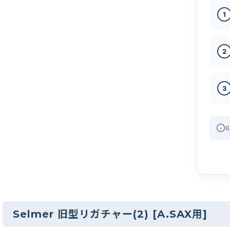
1
2
3
B
Selmer 旧型リガチャー(2)
[
A.SAX用
]