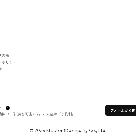
法表示
ーポリシー
せ
3F
フォームから問
舗にてご試奏も可能です。ご来店はご予約制。
© 2026 Mouton&Company Co., Ltd.