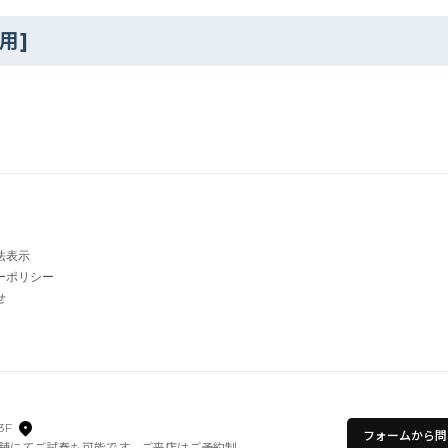
.用]
法表示
ーポリシー
せ
3F
フォームから問
舗にてご試奏も可能です。ご来店はご予約制。