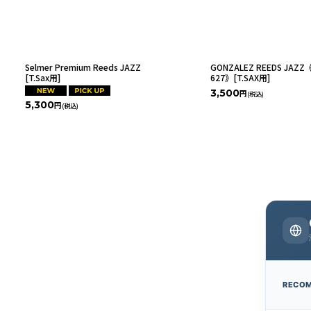
Selmer Premium Reeds JAZZ
GONZALEZ REEDS JAZZ《
[T.Sax用]
627》[T.SAX用]
3,500
円
(税込)
5,300
円
(税込)
RECO