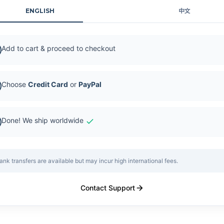
ENGLISH
中文
Add to cart & proceed to checkout
Choose
Credit Card
or
PayPal
Done! We ship worldwide
ank transfers are available but may incur high international fees.
Contact Support