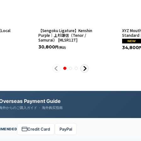
Local
【Sengoku Ligature】Kenshin
XYZ Mouth
Purple｜上杉謙信（Tenor /
Standard 
Samurai）
[
MLSR12T
]
30,800
34,800
円
(税込)
Overseas Payment Guide
海外からのご購入ガイド · 海外购买指南
Credit Card
PayPal
MMENDED