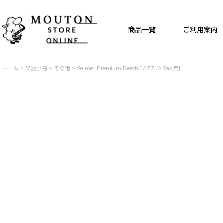
商品一覧
ご利用案内
ホーム
>
楽器小物
>
その他
>
Selmer Premium Reeds JAZZ [A.Sax.用]