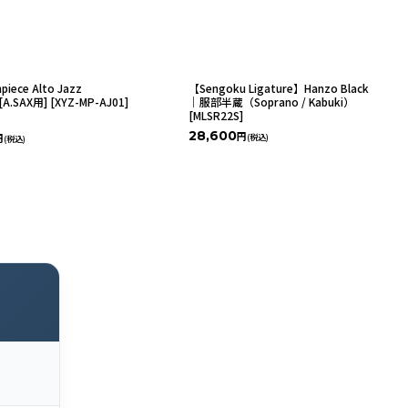
piece Alto Jazz
【Sengoku Ligature】Hanzo Black
[A.SAX用]
[
XYZ-MP-AJ01
]
｜服部半蔵（Soprano / Kabuki）
[
MLSR22S
]
28,600
円
(税込)
円
(税込)