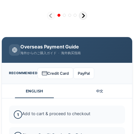
Overseas Payment Guide
海外からのご購入ガイド · 海外购买指南
Credit Card
PayPal
RECOMMENDED
ENGLISH
中文
Add to cart & proceed to checkout
1