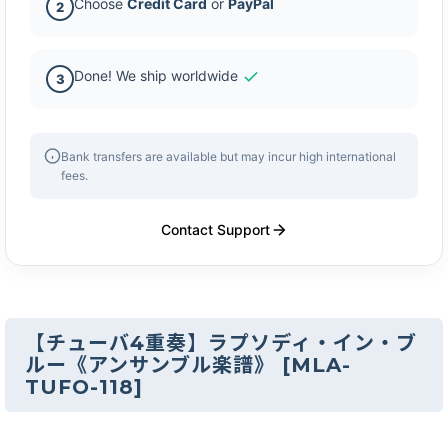
Choose
Credit Card
or
PayPal
2
Done! We ship worldwide
3
Bank transfers are available but may incur high international
fees.
Contact Support
【チューバ4重奏】ラプソディ・イン・ブ
ルー《アンサンブル楽譜》
[
MLA-
TUFO-118
]