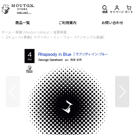
検索
マイページ
カート
商品一覧
ご利用案内
お問い合わせ
ホーム
>
楽譜 (Mouton Library)
>
金管楽器
>
【チューバ4重奏】ラプソディ・イン・ブルー《アンサンブル楽譜》