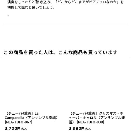
演奏をしっかりと聴 き込み、「どこからどこまでがピアノソロなのか」を
把握して臨むと良いでしょう。
"
この商品を買った人は、こんな商品も買っています
【チューバ4重奏】La
【チューバ4重奏】クリスマス・チ
Campanella〈アンサンブル楽譜〉
ューバ・キャロル〈アンサンブル楽
[
MLA-TUFO-067
]
譜〉
[
MLA-TUFO-038
]
3,700
3,980
円
円
(税込)
(税込)