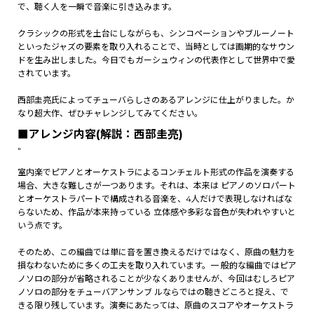
で、聴く人を一瞬で音楽に引き込みます。
クラシックの形式を土台にしながらも、シンコペーションやブルーノート
といったジャズの要素を取り入れることで、当時としては画期的なサウン
ドを生み出しました。今日でもガーシュウィンの代表作として世界中で愛
されています。
西部圭亮氏によってチューバらしさのあるアレンジに仕上がりました。か
なり超大作、ぜひチャレンジしてみてください。
■アレンジ内容(解説：西部圭亮)
"
室内楽でピアノとオーケストラによるコンチェルト形式の作品を演奏する
場合、大きな難しさが一つあります。それは、本来は ピアノのソロパート
とオーケストラパートで構成される音楽を、4人だけで表現しなければな
らないため、作品が本来持っている 立体感や多彩な音色が失われやすいと
いう点です。
そのため、この編曲では単に音を置き換えるだけではなく、原曲の魅力を
損なわないために多くの工夫を取り入れています。一 般的な編曲ではピア
ノソロの部分が省略されることが少なくありませんが、今回はむしろピア
ノソロの部分をチューバアンサンブ ルならではの聴きどころと捉え、で
きる限り残しています。演奏にあたっては、原曲のスコアやオーケストラ