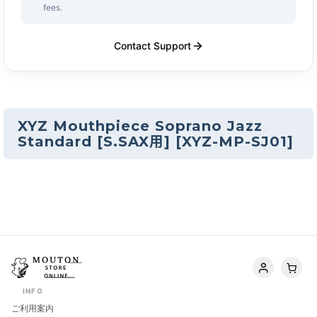
fees.
Contact Support
XYZ Mouthpiece Soprano Jazz
Standard [S.SAX用]
[
XYZ-MP-SJ01
]
INFO
ご利用案内