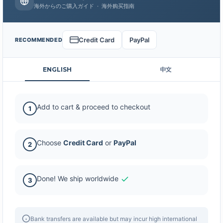
海外からのご購入ガイド · 海外购买指南
Credit Card
PayPal
RECOMMENDED
ENGLISH
中文
Add to cart & proceed to checkout
1
Choose
Credit Card
or
PayPal
2
Done! We ship worldwide
3
Bank transfers are available but may incur high international