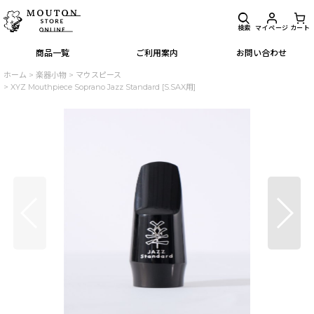
検索
マイページ
カート
商品一覧
ご利用案内
お問い合わせ
ホーム
>
楽器小物
>
マウスピース
>
XYZ Mouthpiece Soprano Jazz Standard [S.SAX用]