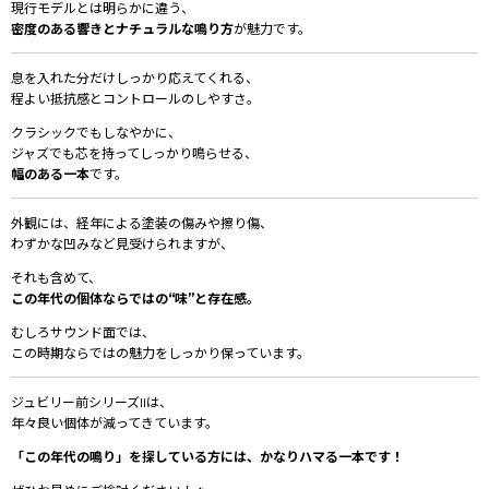
現行モデルとは明らかに違う、
密度のある響きとナチュラルな鳴り方
が魅力です。
息を入れた分だけしっかり応えてくれる、
程よい抵抗感とコントロールのしやすさ。
クラシックでもしなやかに、
ジャズでも芯を持ってしっかり鳴らせる、
幅のある一本
です。
外観には、経年による塗装の傷みや擦り傷、
わずかな凹みなど見受けられますが、
それも含めて、
この年代の個体ならではの“味”と存在感。
むしろサウンド面では、
この時期ならではの魅力をしっかり保っています。
ジュビリー前シリーズIIは、
年々良い個体が減ってきています。
「この年代の鳴り」を探している方には、かなりハマる一本です！