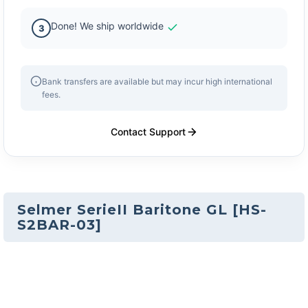
Done! We ship worldwide
3
Bank transfers are available but may incur high international
fees.
Contact Support
Selmer SerieII Baritone GL
[
HS-
S2BAR-03
]