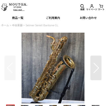
検索
マイページ
カート
商品一覧
ご利用案内
お問い合わせ
ホーム
>
中古楽器
>
Selmer SerieII Baritone GL