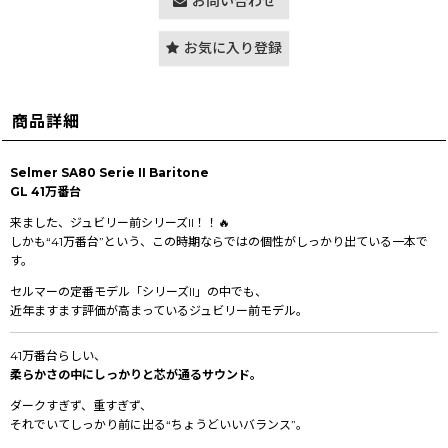
お問い合わせ
お気に入り登録
商品詳細
Selmer SA80 Serie II Baritone
GL 41万番台
来ました、ジュビリー前シリーズII！！🔥
しかも“41万番台”という、この時期ならではの個性がしっかり出ている一本で
す。
セルマーの定番モデル「シリーズII」の中でも、
近年ますます評価が高まっているジュビリー前モデル。
41万番台らしい、
柔らかさの中にしっかりと芯が通るサウンド。
ダークすぎず、重すぎず、
それでいてしっかり前に出る“ちょうどいいバランス”。