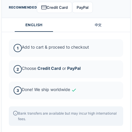
Credit Card
PayPal
RECOMMENDED
ENGLISH
中文
Add to cart & proceed to checkout
1
Choose
Credit Card
or
PayPal
2
Done! We ship worldwide
3
Bank transfers are available but may incur high international
fees.