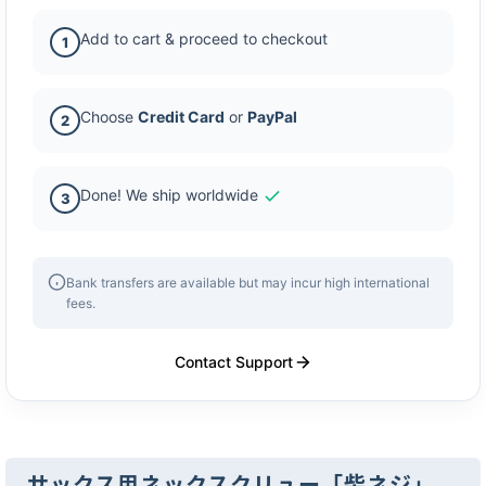
Add to cart & proceed to checkout
1
Choose
Credit Card
or
PayPal
2
Done! We ship worldwide
3
Bank transfers are available but may incur high international
fees.
Contact Support
サックス用ネックスクリュー「柴ネジ」