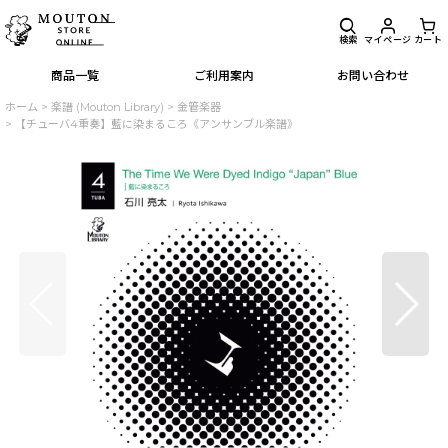
検索
マイページ
カート
商品一覧
ご利用案内
お問い合わせ
ホーム
>
楽譜 (Mouton Library)
>
金管楽器
>
【チューバ4重奏】藍に染まるころ《アンサンブル楽譜》