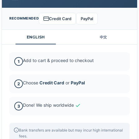
Credit Card
PayPal
RECOMMENDED
ENGLISH
中文
Add to cart & proceed to checkout
1
Choose
Credit Card
or
PayPal
2
Done! We ship worldwide
3
Bank transfers are available but may incur high international
fees.