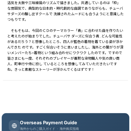
活気を太鼓や三味線風のリズムで描きました。共通してい るのは「粋」
な雰囲気で、典型的な日本的・時代劇的な曲調でありながらも、チューバ
サダーズの醸し出すクールで 洗練されたムードにも合うようにと意識した
つもりです。
そもそもは、今回のＣＤのテーマカラー「青」に合わせた曲を作りたい
と考えたのが始まりでした。チューバサ ダーズに似合う青…どんな可能性
があるだろう？と想像したところ、四人が藍色の着物を着ている姿が浮か
んできた のです。すごく似合いそうに思いましたし、海外との繋がりが深
いメンバーたち×着物という組み合わせにワクワク したのです。ですので
皆さまにも一度、それぞれのプレイヤーが寡黙な染物職人や気の良い商
人、町奉行や侍に扮し ているところを想像してみていただきたいです
ね。きっと素敵なストーリーが浮かんでくるはずです！
Overseas Payment Guide
海外からのご購入ガイド · 海外购买指南