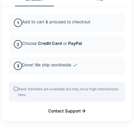
Add to cart & proceed to checkout
1
Choose
Credit Card
or
PayPal
2
Done! We ship worldwide
3
Bank transfers are available but may incur high international
fees.
Contact Support