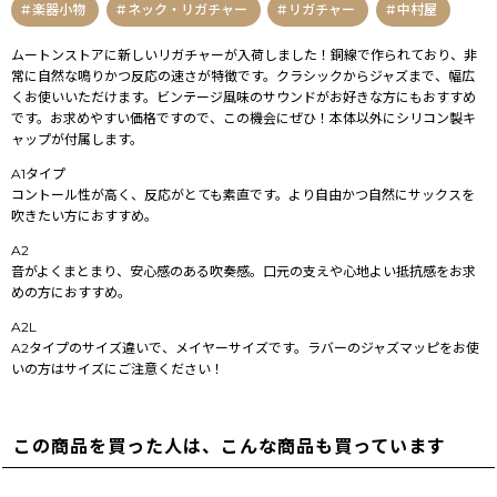
楽器小物
ネック・リガチャー
リガチャー
中村屋
ムートンストアに新しいリガチャーが入荷しました！銅線で作られており、非
常に自然な鳴りかつ反応の速さが特徴です。クラシックからジャズまで、幅広
くお使いいただけます。ビンテージ風味のサウンドがお好きな方にもおすすめ
です。お求めやすい価格ですので、この機会にぜひ！本体以外にシリコン製キ
ャップが付属します。
A1タイプ
コントール性が高く、反応がとても素直です。より自由かつ自然にサックスを
吹きたい方におすすめ。
A2
音がよくまとまり、安心感のある吹奏感。口元の支えや心地よい抵抗感をお求
めの方におすすめ。
A2L
A2タイプのサイズ違いで、メイヤーサイズです。ラバーのジャズマッピをお使
いの方はサイズにご注意ください！
この商品を買った人は、こんな商品も買っています