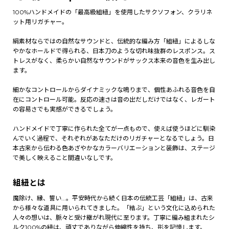
100%ハンドメイドの「最高級組紐」を使用したサクソフォン、クラリネ
ット用リガチャー。
絹素材ならではの自然なサウンドと、伝統的な編み方「組紐」によるしな
やかなホールドで得られる、日本刀のような切れ味抜群のレスポンス。ス
トレスがなく、柔らかい自然なサウンドがサックス本来の音色を生み出し
ます。
細かなコントロールからダイナミックな鳴りまで、個性あふれる音色を自
在にコントロール可能。反応の速さは音の出だしだけではなく、レガート
の容易さでも実感ができるでしょう。
ハンドメイドで丁寧に作られた全てが一点もので、使えば使うほどに馴染
んでいく過程で、それぞれがあなただけのリガチャーとなるでしょう。日
本古来から伝わる色あざやかなカラーバリエーションと装飾は、ステージ
で美しく映えること間違いなしです。
組紐とは
魔除け、縁、誓い...。平安時代から続く日本の伝統工芸「組紐」は、古来
から様々な道具に用いられてきました。「結ぶ」という文化に込められた
人々の想いは、脈々と受け継がれ現代に至ります。丁寧に編み組まれたシ
ルク100%の紐は、頑丈でありながら伸縮性を持ち、形を記憶します。