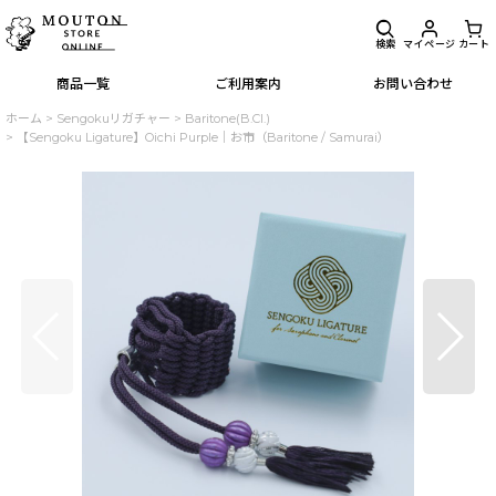
検索
マイページ
カート
商品一覧
ご利用案内
お問い合わせ
ホーム
>
Sengokuリガチャー
>
Baritone(B.Cl.)
>
【Sengoku Ligature】Oichi Purple｜お市（Baritone / Samurai）