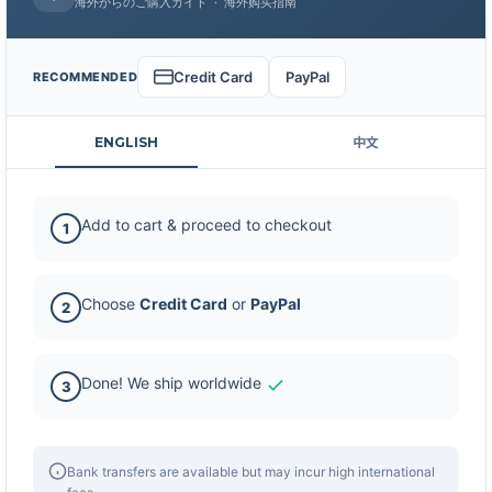
海外からのご購入ガイド · 海外购买指南
Credit Card
PayPal
RECOMMENDED
ENGLISH
中文
Add to cart & proceed to checkout
1
Choose
Credit Card
or
PayPal
2
Done! We ship worldwide
3
Bank transfers are available but may incur high international