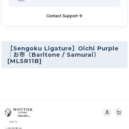
fees.
Contact Support
【Sengoku Ligature】Oichi Purple
｜お市（Baritone / Samurai）
[
MLSR11B
]
INFO
ご利用案内