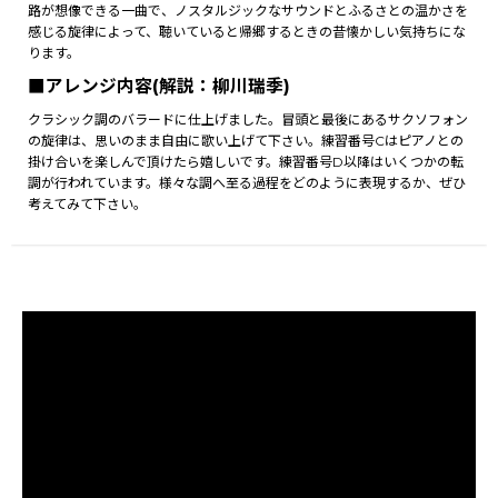
路が想像できる一曲で、ノスタルジックなサウンドとふるさとの温かさを
感じる旋律によって、聴いていると帰郷するときの昔懐かしい気持ちにな
ります。
■アレンジ内容(解説：柳川瑞季)
クラシック調のバラードに仕上げました。冒頭と最後にあるサクソフォン
の旋律は、思いのまま自由に歌い上げて下さい。練習番号Cはピアノとの
掛け合いを楽しんで頂けたら嬉しいです。練習番号D以降はいくつかの転
調が行われています。様々な調へ至る過程をどのように表現するか、ぜひ
考えてみて下さい。