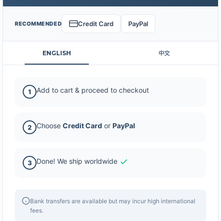
Credit Card
PayPal
RECOMMENDED
ENGLISH
中文
Add to cart & proceed to checkout
1
Choose
Credit Card
or
PayPal
2
Done! We ship worldwide
3
Bank transfers are available but may incur high international
fees.