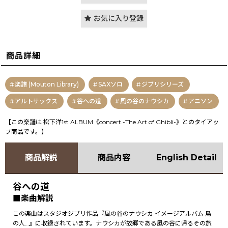
お気に入り登録
商品詳細
楽譜 (Mouton Library)
SAXソロ
ジブリシリーズ
アルトサックス
谷への道
風の谷のナウシカ
アニソン
【この楽譜は 松下洋1st ALBUM《concert.-The Art of Ghibli-》とのタイアッ
プ商品です。】
商品解説
商品内容
English Detail
谷への道
■楽曲解説
この楽曲はスタジオジブリ作品『風の谷のナウシカ イメージアルバム 鳥
の人…』に収録されています。ナウシカが故郷である風の谷に帰るその旅