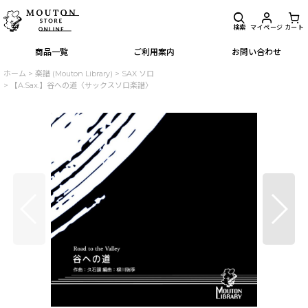
検索
マイページ
カート
商品一覧
ご利用案内
お問い合わせ
ホーム
>
楽譜 (Mouton Library)
>
SAX ソロ
>
【A.Sax.】谷への道〈サックスソロ楽譜〉