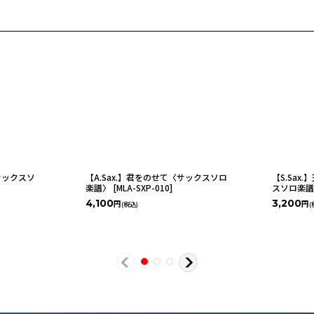
〈サックスソ
【A.Sax.】君をのせて〈サックスソロ
【S.Sa
楽譜〉
[
MLA-SXP-010
]
スソロ楽
4,100
3,200
円
円
(税込)
(