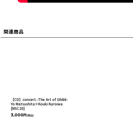
関連商品
【CD】concert.-The Art of Ghibli-
Yo Matsushita×Kouki Kuroiwa
[
MSC20
]
3,000
円
(税込)