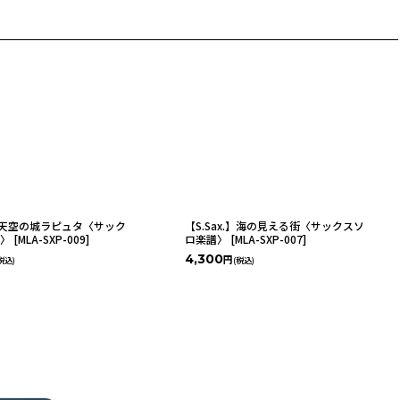
x.】天空の城ラピュタ〈サック
【S.Sax.】海の見える街〈サックスソ
譜〉
[
MLA-SXP-009
]
ロ楽譜〉
[
MLA-SXP-007
]
4,300
円
税込)
(税込)