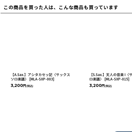
この商品を買った人は、こんな商品も買っています
【A.Sax.】アシタカセッ記〈サックス
【S.Sax.】天人の音楽 I
ソロ楽譜〉
[
MLA-SXP-003
]
ロ楽譜〉
[
MLA-SXP-015
]
3,200
3,200
円
円
(税込)
(税込)