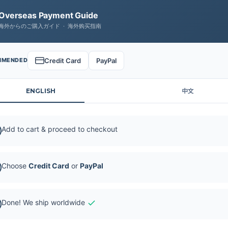
Overseas Payment Guide
海外からのご購入ガイド · 海外购买指南
Credit Card
PayPal
MMENDED
ENGLISH
中文
Add to cart & proceed to checkout
Choose
Credit Card
or
PayPal
Done! We ship worldwide