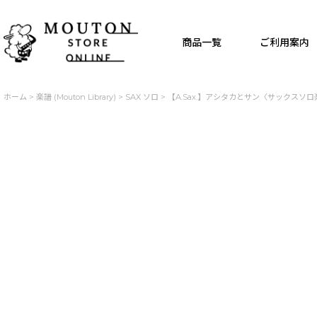
商品一覧
ご利用案内
ホーム
>
楽譜 (Mouton Library)
>
SAX ソロ
>
【A.Sax.】アシタカとサン〈サックスソ