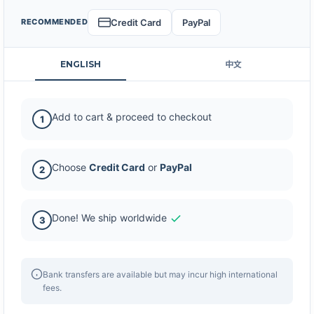
Credit Card
PayPal
RECOMMENDED
ENGLISH
中文
Add to cart & proceed to checkout
1
Choose
Credit Card
or
PayPal
2
Done! We ship worldwide
3
Bank transfers are available but may incur high international
fees.