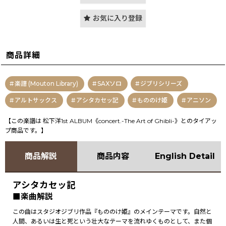
お気に入り登録
商品詳細
楽譜 (Mouton Library)
SAXソロ
ジブリシリーズ
アルトサックス
アシタカセッ記
もののけ姫
アニソン
【この楽譜は 松下洋1st ALBUM《concert.-The Art of Ghibli-》とのタイアッ
プ商品です。】
商品解説
商品内容
English Detail
アシタカセッ記
■楽曲解説
この曲はスタジオジブリ作品『もののけ姫』のメインテーマです。自然と
人間、あるいは生と死という壮大なテーマを流れゆくものとして、また個