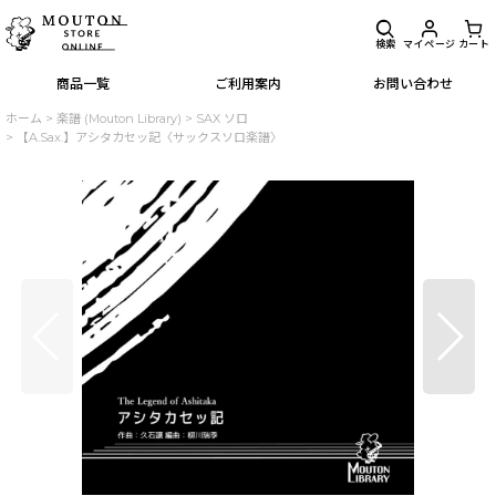
検索
マイページ
カート
商品一覧
ご利用案内
お問い合わせ
ホーム
>
楽譜 (Mouton Library)
>
SAX ソロ
>
【A.Sax.】アシタカセッ記〈サックスソロ楽譜〉