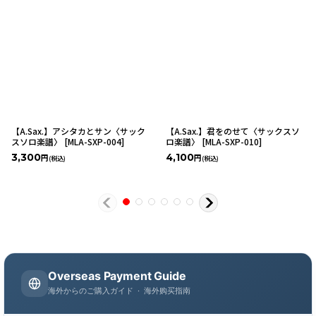
【A.Sax.】アシタカとサン〈サック
【A.Sax.】君をのせて〈サックスソ
スソロ楽譜〉
[
MLA-SXP-004
]
ロ楽譜〉
[
MLA-SXP-010
]
3,300
4,100
円
円
(税込)
(税込)
Overseas Payment Guide
海外からのご購入ガイド · 海外购买指南