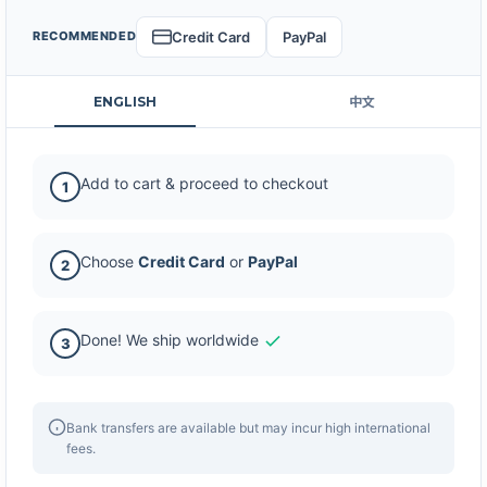
Credit Card
PayPal
RECOMMENDED
ENGLISH
中文
Add to cart & proceed to checkout
1
Choose
Credit Card
or
PayPal
2
Done! We ship worldwide
3
Bank transfers are available but may incur high international
fees.