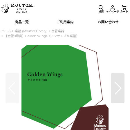
検索
マイページ
カート
商品一覧
ご利用案内
お問い合わせ
ホーム
>
楽譜 (Mouton Library)
>
金管楽器
>
【金管8重奏】Golden Wings〈アンサンブル楽譜〉