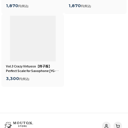
ュード
[
ZO-SM02A
]
[
ZO-SM02
]
1,870
1,870
円
(税込)
円
(税込)
Vol.3 Crazy Virtuoso【冊子版】
Perfect Scale for Saxophone
[
YG-
PS03
]
3,300
円
(税込)