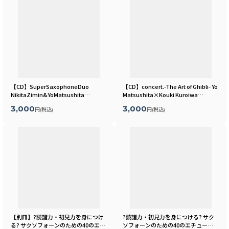
【CD】SuperSaxophoneDuo
【CD】concert.-The Art of Ghibli- Yo
NikitaZimin&YoMatsushita
Matsushita×Kouki Kuroiwa
[
MSC23
]
[
MSC20
]
3,000
3,000
円
(税込)
円
(税込)
【別冊】?読譜力・初見力を身につけ
?読譜力・初見力を身につける? サク
る? サクソフォーンのための40のエチ
ソフォーンのための40のエチュード