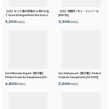
【CD】かつて夜の灰色から浮かび出
【CD】仲田守 / モン・トレゾール
て Once Emerged from the Gray of
[
MSC03
]
Night
[
MSC24
]
3,300
3,300
円
(税込)
円
(税込)
Vol.4 Monster Expert【冊子版】
Vol.2 Advanced【冊子版】Perfect
Perfect Scale for Saxophone
[
YG-
Scale for Saxophone
[
YG-PS02
]
PS04
]
4,800
3,300
円
(税込)
円
(税込)