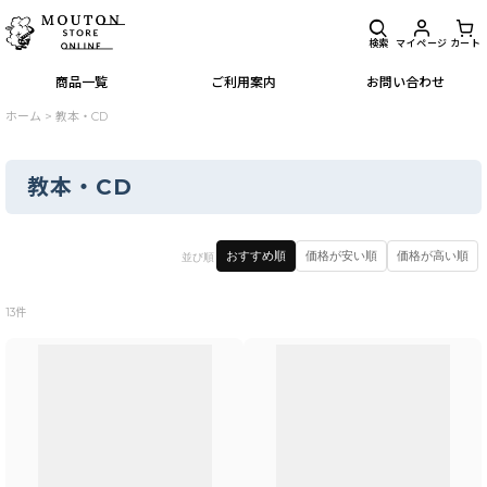
検索
マイページ
カート
商品一覧
ご利用案内
お問い合わせ
ホーム
>
教本・CD
教本・CD
閉じる
おすすめ順
価格が安い順
価格が高い順
並び順
表示数
:
13
件
並び順
:
絞り込む