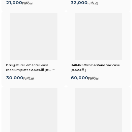
21,000
32,000
円
(税込)
円
(税込)
BG ligature Lemante Brass
HAKANSONS Baritone Sax case
rhodium plated A.Sax.用
[
BG-
[
B.SAX用
]
LMBR-AL-01
]
30,000
60,000
円
(税込)
円
(税込)