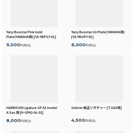
並び順
:
絞り込む
Yany Boostar Pink Gold
Yany Boostar Un Plate(YAMAHA用)
Plate(YAMAHA用)
[
YA-YBPGY-01
]
[
YA-YBUPY-01
]
9,000
6,000
円
(税込)
円
(税込)
HARRISON Ligature GP A3 model
Selmer 純正リガチャー
[
T.SAX用
]
A.Sax.用
[
H-GPA3-AL-01
]
4,500
8,000
円
(税込)
円
(税込)