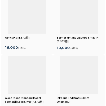
Yany SIXS
[
B.SAX用
]
Selmer Vintage Ligature Small IN
[
A.SAX用
]
16,000
10,000
円
(税込)
円
(税込)
Wood Stone Standard Model
lefreque Red Brass 41mm
Selmer用 Solid Silver
[
A.SAX用
]
OriginalGP