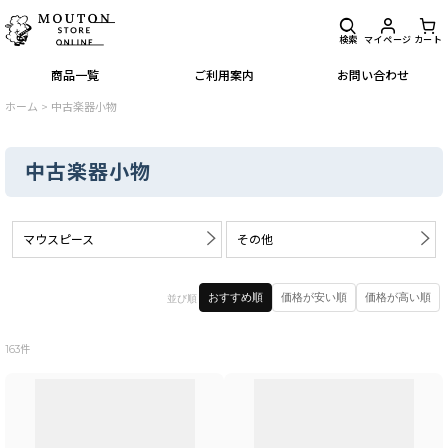
検索
マイページ
カート
商品一覧
ご利用案内
お問い合わせ
ホーム
>
中古楽器小物
中古楽器小物
マウスピース
その他
閉じる
おすすめ順
価格が安い順
価格が高い順
並び順
サブカテゴリ
:
163
件
表示数
: