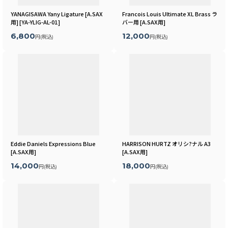
YANAGISAWA Yany Ligature [A.SAX
Francois Louis Ultimate XL Brass ラ
用]
[
YA-YLIG-AL-01
]
バー用
[
A.SAX用
]
6,800
12,000
円
(税込)
円
(税込)
Eddie Daniels Expressions Blue
HARRISON HURTZ オリシ?ナル A3
[
A.SAX用
]
[
A.SAX用
]
14,000
18,000
円
(税込)
円
(税込)