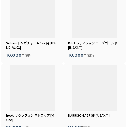
Selmer 旧リガチャー A.Sax.用
[
HS-
BG トラディション ローズゴールド
LIG-AL-01
]
[
B.SAX用
]
10,000
10,000
円
(税込)
円
(税込)
hooki サクソフォン ストラップ
[
M
HARRISON A2 PGP
[
A.SAX用
]
size
]