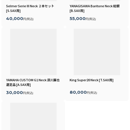
Selmer Serie III Neck ２本セット
YANAGISAWA Baritone Neck 総銀
[
S.SAX用
]
[
B.SAX用
]
40,000
55,000
円
(税込)
円
(税込)
YAMAHA CUSTOM G1 Neck 須川展也
King Super20 Neck
[
T.SAX用
]
選定品
[
A.SAX用
]
80,000
30,000
円
(税込)
円
(税込)