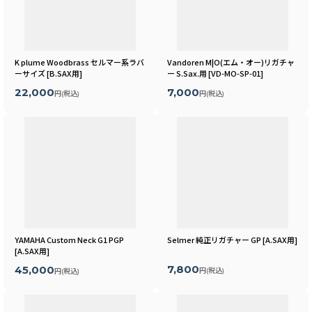
K plume Woodbrass セルマー系ラバ
Vandoren M|O(エム・オー)リガチャ
ーサイズ
[
B.SAX用
]
ー S.Sax.用
[
VD-MO-SP-01
]
22,000
7,000
円
(税込)
円
(税込)
YAMAHA Custom Neck G1 PGP
Selmer 純正リガチャー GP
[
A.SAX用
]
[
A.SAX用
]
7,800
45,000
円
(税込)
円
(税込)