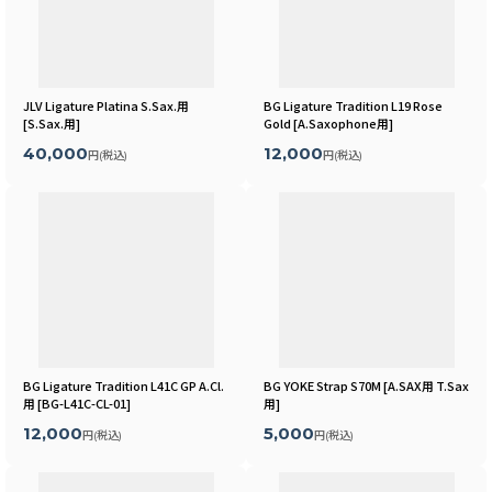
JLV Ligature Platina S.Sax.用
BG Ligature Tradition L19 Rose
[
S.Sax.用
]
Gold
[
A.Saxophone用
]
40,000
12,000
円
(税込)
円
(税込)
BG Ligature Tradition L41C GP A.Cl.
BG YOKE Strap S70M
[
A.SAX用 T.Sax
用
[
BG-L41C-CL-01
]
用
]
12,000
5,000
円
(税込)
円
(税込)