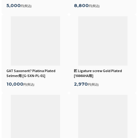
5,000
8,800
円
(税込)
円
(税込)
GAT Saxonorit? Platina Plated
匠 Ligature screw Gold Plated
Selmer用
[
G-SXN-PL-01
]
[
YAMAHA用
]
10,000
2,970
円
(税込)
円
(税込)