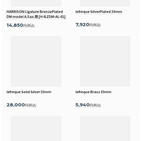
HARRISON Ligature BronzePlated
lefreque SilverPlated 33mm
DM model A.Sax.用
[
H-BZDM-AL-01
]
7,920
14,850
円
(税込)
円
(税込)
lefreque Solid Silver 33mm
lefreque Brass 33mm
28,000
5,940
円
(税込)
円
(税込)