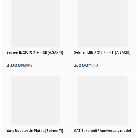
Selmer 旧型リガチャー(2)
[
A.SAX用
]
Selmer 旧型リガチャー(1)
[
A.SAX用
]
3,000
3,000
円
(税込)
円
(税込)
Yany Booster Un Plated
[
Selmer用
]
GAT Saxonorit? Anniversary model