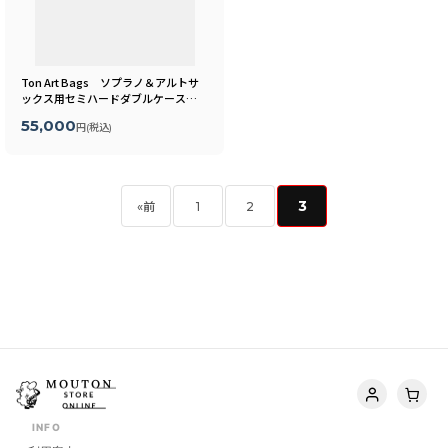
Ton Art Bags ソプラノ＆アルトサ
ックス用セミハードダブルケース
[
TA-BAG-01
]
55,000
円
(税込)
3
«
前
1
2
INFO