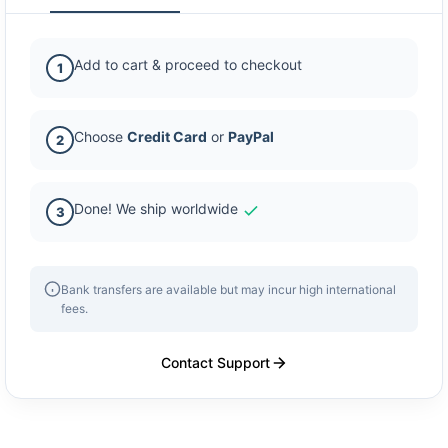
Add to cart & proceed to checkout
1
Choose
Credit Card
or
PayPal
2
Done! We ship worldwide
3
Bank transfers are available but may incur high international
fees.
Contact Support