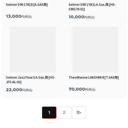
Selmer S90 170(2)
[
A.SAX用
]
Selmer S90 170(1) A.Sax.用
[
HS-
S90170-01
]
13,000
10,000
円
(税込)
円
(税込)
Selmer Jazz Flow 5 A.Sax.用
[
HS-
TheoWanne LAKSHMI 8
[
T.SAX用
]
JF5-AL-01
]
70,000
22,000
円
(税込)
円
(税込)
1
2
次
»