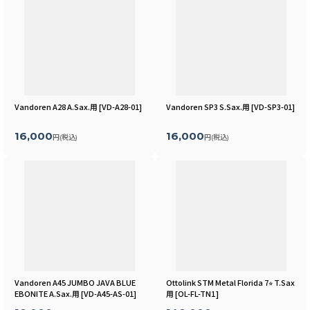
Vandoren A28 A.Sax.用
[
VD-A28-01
]
Vandoren SP3 S.Sax.用
[
VD-SP3-01
]
16,000
16,000
円
(税込)
円
(税込)
Vandoren A45 JUMBO JAVA BLUE
Ottolink STM Metal Florida 7⭐︎ T.Sax
EBONITE A.Sax.用
[
VD-A45-AS-01
]
用
[
OL-FL-TN1
]