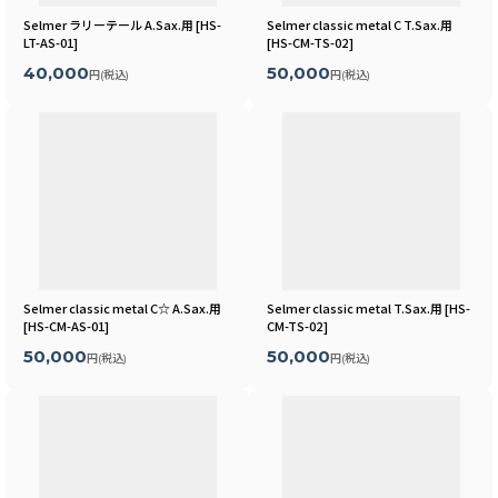
Selmer ラリーテール A.Sax.用
[
HS-
Selmer classic metal C T.Sax.用
LT-AS-01
]
[
HS-CM-TS-02
]
40,000
50,000
円
(税込)
円
(税込)
Selmer classic metal C☆ A.Sax.用
Selmer classic metal T.Sax.用
[
HS-
[
HS-CM-AS-01
]
CM-TS-02
]
50,000
50,000
円
(税込)
円
(税込)