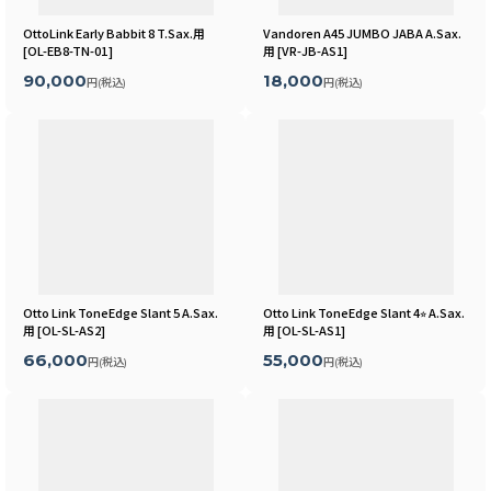
OttoLink Early Babbit 8 T.Sax.用
Vandoren A45 JUMBO JABA A.Sax.
[
OL-EB8-TN-01
]
用
[
VR-JB-AS1
]
90,000
18,000
円
(税込)
円
(税込)
Otto Link ToneEdge Slant 5 A.Sax.
Otto Link ToneEdge Slant 4⭐︎ A.Sax.
用
[
OL-SL-AS2
]
用
[
OL-SL-AS1
]
66,000
55,000
円
(税込)
円
(税込)