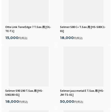
Otto Link ToneEdge 7 T.Sax.用
[
OL-
Selmer S80 C⭐︎ T.Sax.用
[
HS-S80C1-
TE-T1
]
01
]
15,000
18,000
円
(税込)
円
(税込)
Selmer S90 190 T.Sax.用
[
HS-
Selmer jazz metal E T.Sax.用
[
HS-
S90190-01
]
JM-TS-01
]
18,000
50,000
円
(税込)
円
(税込)