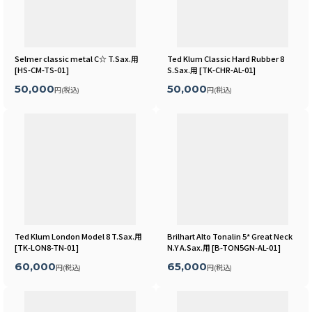
Selmer classic metal C☆ T.Sax.用
Ted Klum Classic Hard Rubber 8
[
HS-CM-TS-01
]
S.Sax.用
[
TK-CHR-AL-01
]
50,000
50,000
円
(税込)
円
(税込)
Ted Klum London Model 8 T.Sax.用
Brilhart Alto Tonalin 5* Great Neck
[
TK-LON8-TN-01
]
N.Y A.Sax.用
[
B-TON5GN-AL-01
]
60,000
65,000
円
(税込)
円
(税込)