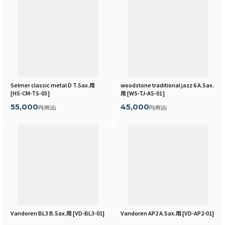
Selmer classic metal D T.Sax.用
woodstone traditional jazz 6 A.Sax.
[
HS-CM-TS-03
]
用
[
WS-TJ-AS-01
]
55,000
45,000
円
(税込)
円
(税込)
Vandoren BL3 B.Sax.用
[
VD-BL3-01
]
Vandoren AP2 A.Sax.用
[
VD-AP2-01
]