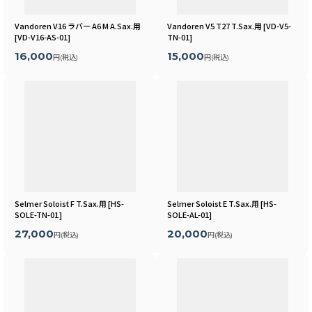
Vandoren V16 ラバー A6 M A.Sax.用
Vandoren V5 T27 T.Sax.用
[
VD-V5-
[
VD-V16-AS-01
]
TN-01
]
16,000
15,000
円
(税込)
円
(税込)
Selmer Soloist F T.Sax.用
[
HS-
Selmer Soloist E T.Sax.用
[
HS-
SOLE-TN-01
]
SOLE-AL-01
]
27,000
20,000
円
(税込)
円
(税込)