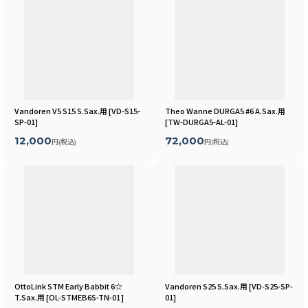
Vandoren V5 S15 S.Sax.用
[
VD-S15-
Theo Wanne DURGA5 #6 A.Sax.用
SP-01
]
[
TW-DURGA5-AL-01
]
12,000
72,000
円
(税込)
円
(税込)
OttoLink STM Early Babbit 6☆
Vandoren S25 S.Sax.用
[
VD-S25-SP-
T.Sax.用
[
OL-STMEB6S-TN-01
]
01
]