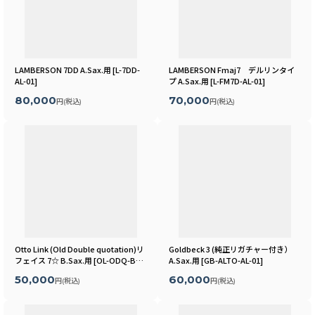
LAMBERSON 7DD A.Sax.用
[
L-7DD-
LAMBERSON Fmaj7 デルリンタイ
AL-01
]
プ A.Sax.用
[
L-FM7D-AL-01
]
80,000
70,000
円
(税込)
円
(税込)
Otto Link (Old Double quotation)リ
Goldbeck 3 (純正リガチャー付き）
フェイス 7☆ B.Sax.用
[
OL-ODQ-BR-
A.Sax.用
[
GB-ALTO-AL-01
]
01
]
50,000
60,000
円
(税込)
円
(税込)