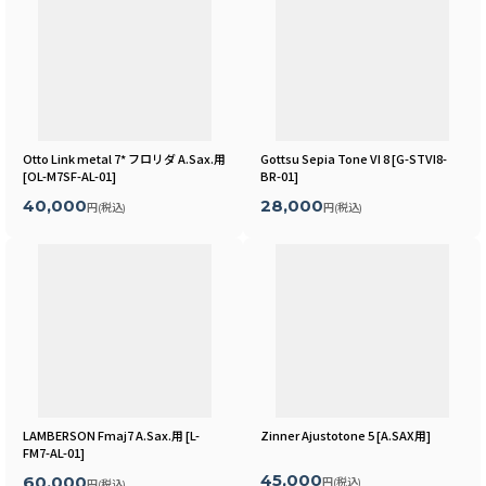
Otto Link metal 7* フロリダ A.Sax.用
Gottsu Sepia Tone VI 8
[
G-STVI8-
[
OL-M7SF-AL-01
]
BR-01
]
40,000
28,000
円
(税込)
円
(税込)
LAMBERSON Fmaj7 A.Sax.用
[
L-
Zinner Ajustotone 5
[
A.SAX用
]
FM7-AL-01
]
45,000
60,000
円
(税込)
円
(税込)