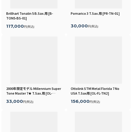
Brillhart Tonalin 5 B.Sax.用
[
B-
Pomarico 3 T.Sax.用
[
PR-TN-01
]
TON5-BS-01
]
30,000
117,000
円
(税込)
円
(税込)
2000年限定モデル Millennium Super
Ottolink STM Metal Florida 7 No
Tone Master 7★ T.Sax.用
[
OL-
USA T.Sax用
[
OL-FL-TN2
]
STM2000-TN-01
]
33,000
156,000
円
(税込)
円
(税込)