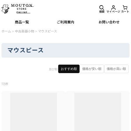
検索
マイページ
カート
商品一覧
ご利用案内
お問い合わせ
ホーム
>
中古楽器小物
>
マウスピース
マウスピース
閉じる
おすすめ順
価格が安い順
価格が高い順
並び順
表示数
:
113
件
並び順
:
絞り込む