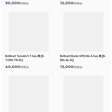
90,000
12,000
円
(税込)
円
(税込)
Brillhart Tonalin 5 T.Sax.用
[
B-
Brilhart Ebolin SPECIAL A.Sax.用
[
B-
TON5-TN-01
]
EBL-AL-01
]
40,000
13,000
円
(税込)
円
(税込)