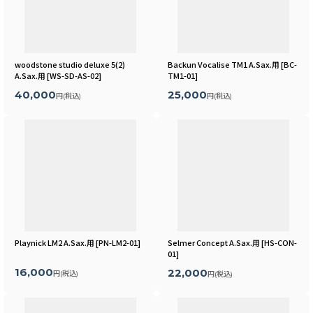
woodstone studio deluxe 5(2)
Backun Vocalise TM1 A.Sax.用
[
BC-
A.Sax.用
[
WS-SD-AS-02
]
TM1-01
]
40,000
25,000
円
(税込)
円
(税込)
Playnick LM2 A.Sax.用
[
PN-LM2-01
]
Selmer Concept A.Sax.用
[
HS-CON-
01
]
16,000
22,000
円
(税込)
円
(税込)